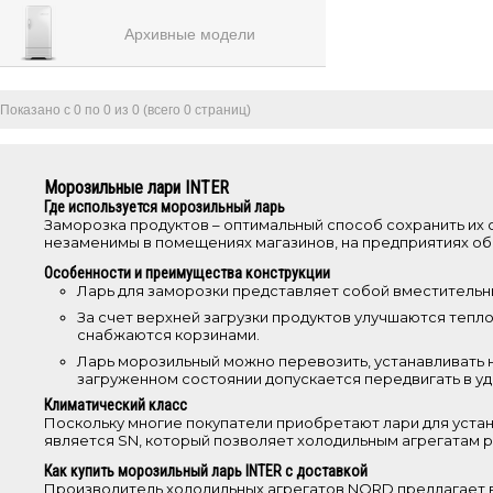
Архивные модели
Показано с 0 по 0 из 0 (всего 0 страниц)
Морозильные лари INTER
Где используется морозильный ларь
Заморозка продуктов – оптимальный способ сохранить их с
незаменимы в помещениях магазинов, на предприятиях об
Особенности и преимущества конструкции
Ларь для заморозки представляет собой вместительны
За счет верхней загрузки продуктов улучшаются тепл
снабжаются корзинами.
Ларь морозильный можно перевозить, устанавливать не
загруженном состоянии допускается передвигать в у
Климатический класс
Поскольку многие покупатели приобретают лари для устан
является SN, который позволяет холодильным агрегатам 
Как купить морозильный ларь INTER с доставкой
Производитель холодильных агрегатов NORD предлагает 