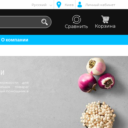
Русский
Киев
Личный кабинет
Корзина
Сравнить
О компании
ри
можности для
ения товара!
ный помощник в