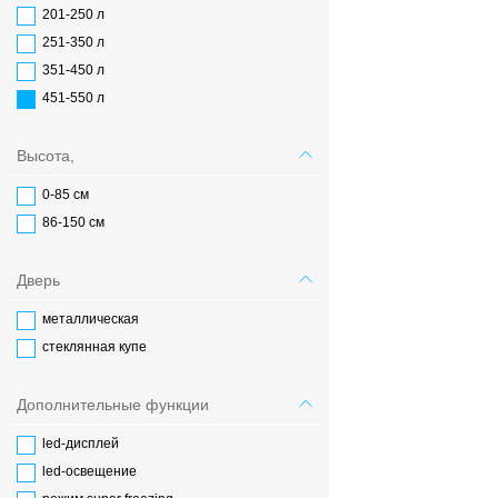
201-250 л
251-350 л
351-450 л
451-550 л
Высота,
0-85 см
86-150 см
Дверь
металлическая
стеклянная купе
Дополнительные функции
led-дисплей
led-освещение