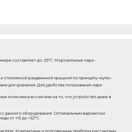
амере составляет до -25ºС. Морозильные лари -
и стеклянной раздвижной крышкой по принципу «купе».
вия для хранения. Для удобства пользования лари
ные колесики рассчитаны на то, что устройство даже в
ласс данного оборудования. Оптимальным вариантом
ы от +10 до +32°С.
и Inter. Компактные и долговечные приборы рассчитаны