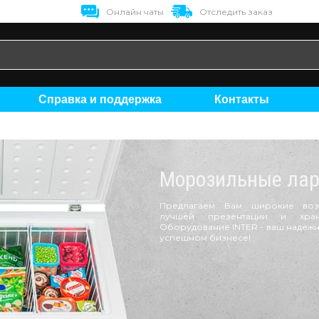
Онлайн чаты
Отследить заказ
Справка и поддержка
Контакты
Морозильные ла
Предлагаем Вам широкие воз
лучшей презентации и хран
Оборудование INTER - ваш надеж
успешном бизнесе!