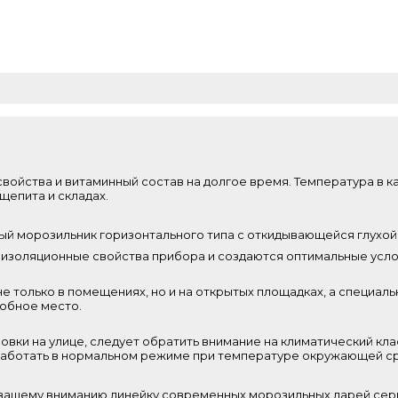
войства и витаминный состав на долгое время. Температура в к
щепита и складах.
й морозильник горизонтального типа с откидывающейся глухой 
оизоляционные свойства прибора и создаются оптимальные усло
 только в помещениях, но и на открытых площадках, а специаль
добное место.
овки на улице, следует обратить внимание на климатический к
работать в нормальном режиме при температуре окружающей сред
вашему вниманию линейку современных морозильных ларей сери