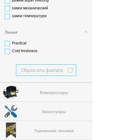
режим super freezing
замок механический
замок температури
Линия
Practical
Cold freshness
Сбросить фильтр
Компрессоры
Аксессуары
Уцененная техника