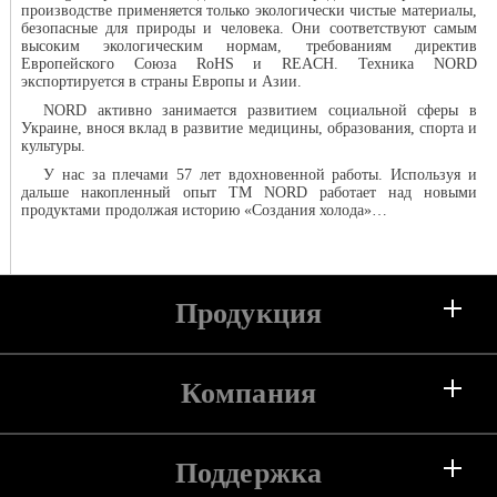
производстве применяется только экологически чистые материалы,
безопасные для природы и человека. Они соответствуют самым
высоким экологическим нормам, требованиям директив
Европейского Союза RoHS и REACH. Техника NORD
экспортируется в страны Европы и Азии.
NORD активно занимается развитием социальной сферы в
Украине, внося вклад в развитие медицины, образования, спорта и
культуры.
У нас за плечами 57 лет вдохновенной работы. Используя и
дальше накопленный опыт ТМ NORD работает над новыми
продуктами продолжая историю «Создания холода»…
Продукция
Холодильники
Компания
Морозильные камеры
Поддержка
О компании
Морозильные лари