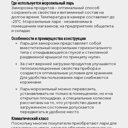
Где используется морозильный ларь
Заморозка продуктов – оптимальный способ
сохранить их свойства и витаминный состав на
долгое время. Температура в камере составляет до
Объем
-25ºС. Морозильные лари - незаменимы в
помещениях магазинов, на предприятиях общепита
и складах.
50-100 л
Особенности и преимущества конструкции
101-200 л
Ларь для заморозки представляет собой
201-250 л
вместительный морозильник горизонтального
типа с откидывающейся глухой и стеклянной
251-350 л
раздвижной крышкой по принципу «купе».
351-450 л
За счет верхней загрузки продуктов улучшаются
теплоизоляционные свойства прибора и
451-550 л
создаются оптимальные условия для хранения.
Для удобства пользования лари снабжаются
корзинами.
Высота,
Ларь морозильный можно перевозить,
устанавливать не только в помещениях, но и на
0-85 см
открытых площадках, а специальные колесики
рассчитаны на то, что устройство даже в
86-150 см
загруженном состоянии допускается
передвигать в удобное место.
Дверь
Климатический класс
Поскольку многие покупатели приобретают лари для
установки на улице, следует обратить внимание на