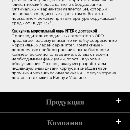
металлическая
климатический класс данного оборудования.
Оптимальным вариантом является SN, который
стеклянная купе
позволяет холодильным агрегатам работать в
нормальном режиме при температуре окружающей
среды от +10 до +32°С.
Дополнительные функции
Как купить морозильный ларь INTER с доставкой
Производитель холодильных агрегатов NORD
led-дисплей
предлагает вашему вниманию линейку современных
морозильных ларей серии Inter. Компактные и
led-освещение
долговечные приборы рассчитаны на бытовое и
режим super freezing
коммерческое использование, обладают всеми
необходимыми функциями, просты в уходе и
замок механический
обслуживании. По спецзаказу мы разработаем
замок температури
индивидуальный дизайн корпуса и снабдим лари
прочными механическими замками. Предусмотрена
доставка техники по Киеву и Украине.
Линия
Practical
Продукция
Cold freshness
Сбросить фильтр
Холодильники
Компания