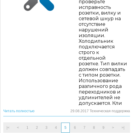
проверьте
исправность
розетки, вилку и
сетевой шнур на
отсутствие
нарушений
изоляции.
Холодильник
подключается
строго к
отдельной
розетке. Тип вилки
должен совпадать
с типом розетки.
Использование
различного рода
переходников и
удлинителей не
допускается. Кли
Читать полностью
29.08.2017
Техническая поддержка
|<
<
1
2
3
4
5
6
7
8
9
>
>|