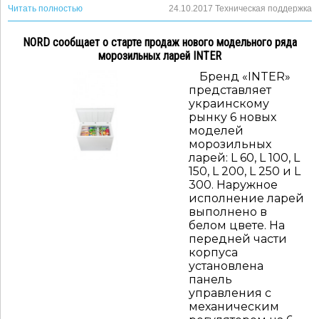
Читать полностью
24.10.2017
Техническая поддержка
NORD сообщает о старте продаж нового модельного ряда
морозильных ларей INTER
Бренд «INTER»
представляет
украинскому
рынку 6 новых
моделей
морозильных
ларей: L 60, L 100, L
150, L 200, L 250 и L
300. Наружное
исполнение ларей
выполнено в
белом цвете. На
передней части
корпуса
установлена
панель
управления с
механическим