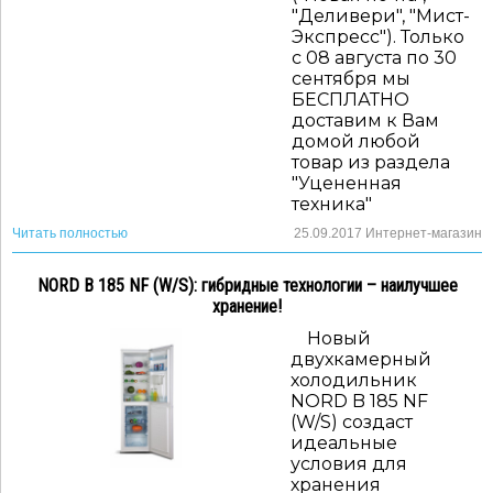
"Деливери", "Мист-
Экспресс"). Только
с 08 августа по 30
сентября мы
БЕСПЛАТНО
доставим к Вам
домой любой
товар из раздела
"Уцененная
техника"
Читать полностью
25.09.2017
Интернет-магазин
NORD B 185 NF (W/S): гибридные технологии – наилучшее
хранение!
Новый
двухкамерный
холодильник
NORD B 185 NF
(W/S) создаст
идеальные
условия для
хранения