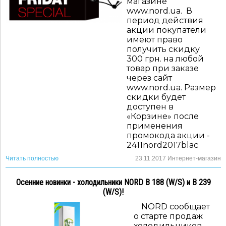
магазине
www.nord.ua. В
период действия
акции покупатели
имеют право
получить скидку
300 грн. на любой
товар при заказе
через сайт
www.nord.ua. Размер
скидки будет
доступен в
«Корзине» после
применения
промокода акции -
2411nord2017blac
Читать полностью
23.11.2017
Интернет-магазин
Осенние новинки - холодильники NORD B 188 (W/S) и B 239
(W/S)!
NORD сообщает
о старте продаж
холодильников