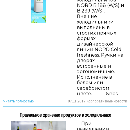
NORD B 188 (W/S) и
B 239 (W/S).
Внешне
холодильники
выполнены в
строгих прямых
формах
дизайнерской
линии NORD Cold
freshness. Ручки на
дверях
встроенные и
эргономичные.
Исполнение в
белом или
серебристом
цвете. &nbs
Читать полностью
07.11.2017
Корпоративные новости
Правильное хранение продуктов в холодильнике
При
размещении