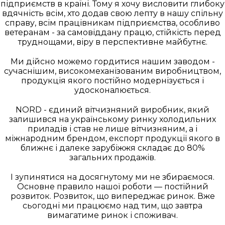
підприємств в країні. Тому я хочу висловити глибоку
вдячність всім, хто додав свою лепту в нашу спільну
справу, всім працівникам підприємства, особливо
ветеранам - за самовіддану працю, стійкість перед
труднощами, віру в перспективне майбутнє.
Ми дійсно можемо гордитися нашим заводом -
сучаснішим, високомеханізованим виробництвом,
продукція якого постійно модернізується і
удосконалюється.
NORD - єдиний вітчизняний виробник, який
залишився на українському ринку холодильних
приладів і став не лише вітчизняним, а і
міжнародним брендом, експорт продукції якого в
ближнє і далеке зарубіжжя складає до 80%
загальних продажів.
І зупинятися на досягнутому ми не збираємося.
Основне правило нашої роботи — постійний
розвиток. Розвиток, що випереджає ринок. Вже
сьогодні ми працюємо над тим, що завтра
вимагатиме ринок і споживач.