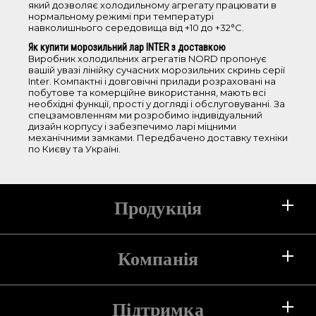
який дозволяє холодильному агрегату працювати в
металева
нормальному режимі при температурі
скляна купе
навколишнього середовища від +10 до +32°С.
Як купити морозильний лар INTER з доставкою
Виробник холодильних агрегатів NORD пропонує
Додаткові функції
вашій увазі лінійку сучасних морозильних скринь серії
Inter. Компактні і довговічні прилади розраховані на
побутове та комерційне використання, мають всі
led-дисплей
необхідні функції, прості у догляді і обслуговуванні. За
led-освітлення
спецзамовленням ми розробимо індивідуальний
дизайн корпусу і забезпечимо ларі міцними
режим super freezing
механічними замками. Передбачено доставку техніки
замок механічний
по Києву та Україні.
замок температуры
Лінія
Продукція
Practical
Cold freshness
Холодильники
Компанія
Морозильні камери
Сбросить фильтр
Підтримка
Про компанію