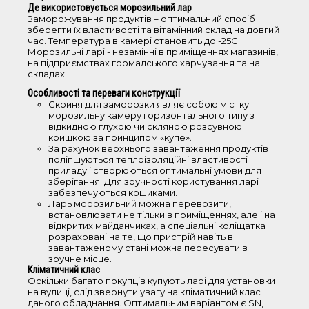
Де використовується морозильний лар
Заморожування продуктів – оптимальний спосіб
зберегти їх властивості та вітамінний склад на довгий
час. Температура в камері становить до -25С.
Об'єм
Морозильні ларі - незамінні в приміщеннях магазинів,
на підприємствах громадського харчування та на
складах.
50-100 л
Особливості та переваги конструкції
101-200 л
Скриня для заморозки являє собою містку
201-250 л
морозильну камеру горизонтального типу з
відкидною глухою чи скляною розсувною
251-350 л
кришкою за принципом «купе».
351-450 л
За рахунок верхнього завантаження продуктів
поліпшуються теплоізоляційні властивості
451-550 л
приладу і створюються оптимальні умови для
зберігання. Для зручності користування ларі
забезпечуються кошиками.
Висота
Ларь морозильний можна перевозити,
встановлювати не тільки в приміщеннях, але і на
відкритих майданчиках, а спеціальні коліщатка
0-85 см
розраховані на те, що пристрій навіть в
завантаженому стані можна пересувати в
86-150 см
зручне місце.
Кліматичний клас
Оскільки багато покупців купують ларі для установки
Двері
на вулиці, слід звернути увагу на кліматичний клас
даного обладнання. Оптимальним варіантом є SN,