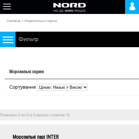
Головна
>
Морозильні скрині
Фильтр
Подбор по параметрам
Морозильні скрині
Холодильники
Сортування
Морозильні камери
Морозильні скрині
Показано 0 по 0 із 0 (всього сторінок: 0)
0 грн.
10000 грн.
Морозильні ларі INTER