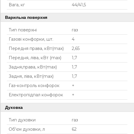
Вага, кг
44/41,5
Варильна поверхня
Тип поверхні
газ
Газові конфорки, шт.
4
Передня права, кВт(max)
2,65
Передня, ліва, кВт (max)
1,7
Задня,права, кВт(max)
1,7
Задня, ліва, кВт(max)
1,7
Газ-контроль конфорок
+
Електропідпал конфорок
+
Духовка
Тип духовки
газ
Об'єм духовки, л
62