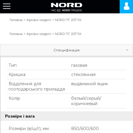
Головна
>
Архівні моделі
>
NORD ПГ 207-7А
Головна
>
Архівні моделі
>
NORD ПГ 207-7А
Специфікація
Галерея
Основні характеристики
Тип
газовая
Кришка
стеклянная
Відділення для
выдвижной ящик
господарського приладдя
Колір
белый/серый/
коричневый
Розміри і вага
Розміри (в/ш/г), мм
850/600/600