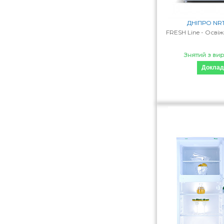
ДНІПРО NRT
FRESH Line - Освіж
Знятий з ви
Доклад