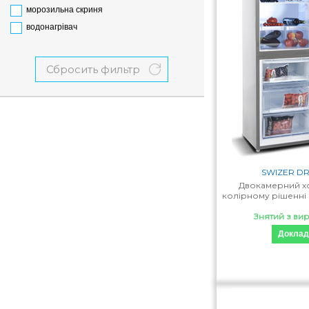
морозильна скриня
водонагрівач
Сбросить фильтр
SWIZER DRF
Двокамерний х
колірному рішенні с
Знятий з ви
Доклад