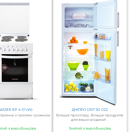
WIZER EP 4.01 (W)
ДНІПРО DRT 50 022
ктрична з грилем і рожном
Більше простору, більше продуктів
..
для вашої родини! ..
ятий з виробництва
Знятий з виробництва