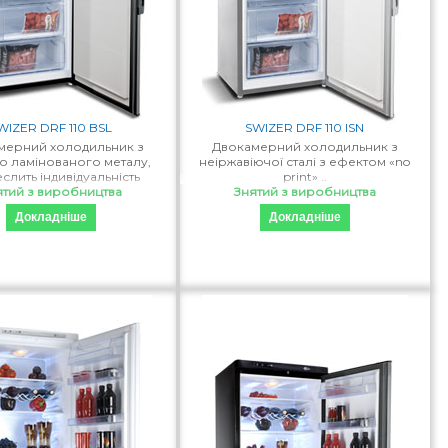
WIZER DRF 110 BSL
SWIZER DRF 110 ISN
мерний холодильник з
Двокамерний холодильник з
о ламінованого металу,
неіржавіючої сталі з ефектом «no
слить індивідуальність
print» ..
ських рішень в інтер'єр..
ятий з виробництва
Знятий з виробництва
Докладніше
Докладніше