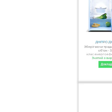
ДНІПРО ДХ
Зберігаючи тради
об'єм - 3
клас енергоефе
- Автоматична 
Знятий з ви
Доклад