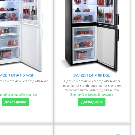
WIZER DRF 110 WSP
SWIZER DRF 119 BSL
вокамерний холодильник ..
Двокамерний холодильник з
чорного ламінованого металу,
підкреслить індивідуальність
ятий з виробництва
дизайнерських рішень в інтер'єрі
Знятий з виробництва
Ваш..
Докладніше
Докладніше