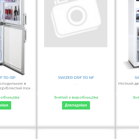
 110 ISP
SWIZER DRF 110 NF
S
олодильник в
..
Місткий д
ріблястий Inox ..
робництва
Знятий з виробництва
Зн
ніше
Докладніше