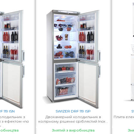
 119 ISN
SWIZER DRF 119 ISP
S
олодильник з
Двокамерний холодильник в
Плита еле
і з ефектом «no
колірному рішенні сріблястий Inox ..
 ..
робництва
Знятий з виробництва
Зн