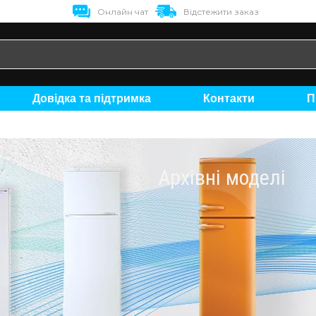
Онлайн чат
Відстежити заказ
Довідка та підтримка
Контакти
Архівні моделі