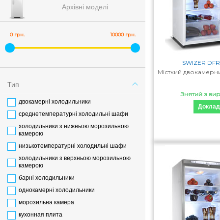
Архівні моделі
0 грн.
10000 грн.
SWIZER DFR
Місткий двокамерни
Тип
Знятий з ви
двокамерні холодильники
Доклад
среднетемпературні холодильні шафи
холодильники з нижньою морозильною
камерою
низькотемпературні холодильні шафи
холодильники з верхньою морозильною
камерою
барні холодильники
однокамерні холодильники
морозильна камера
кухонная плита