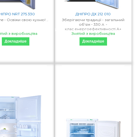
НІПРО NRT 275 330
ДНІПРО ДХ 212 010
ne - Освіжи свою кухню! ..
Зберігаючи традиції - загальний
об'єм - 330 л. -
клас енергоефективності А+
ятий з виробництва
- Автоматична система роз..
Знятий з виробництва
Докладніше
Докладніше