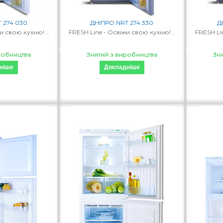
 274 030
ДНІПРО NRT 274 330
Д
и свою кухню! ..
FRESH Line - Освіжи свою кухню! ..
FRESH Li
робництва
Знятий з виробництва
Зн
ніше
Докладніше