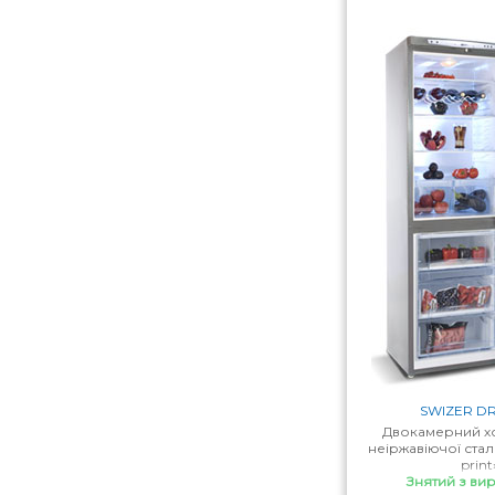
SWIZER DRF
Двокамерний х
неіржавіючої стал
print»
Знятий з ви