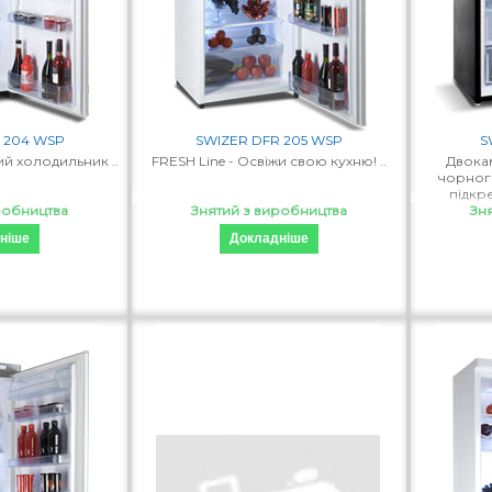
 204 WSP
SWIZER DFR 205 WSP
S
й холодильник ..
FRESH Line - Освіжи свою кухню! ..
Двока
чорног
підкре
робництва
Знятий з виробництва
дизайнер
Зн
ніше
Докладніше