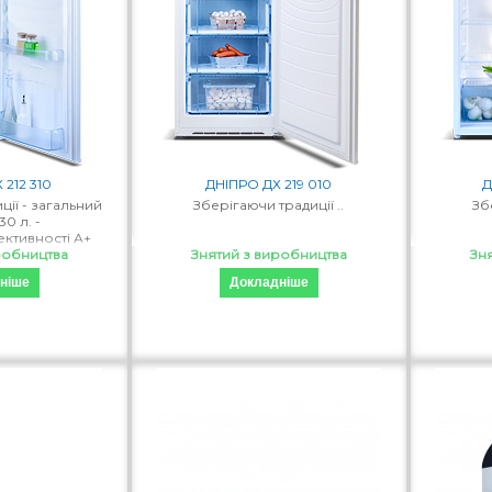
 212 310
ДНІПРО ДХ 219 010
Д
ції - загальний
Зберігаючи традиції ..
Зб
30 л. -
ктивності А+
система роз..
робництва
Знятий з виробництва
Зн
ніше
Докладніше