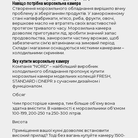
Об'єм
Навіщо потрібна морозильна камера
Створення морозильного обладнання вирішило вічну
проблему зі зберіганням продуктів. У замороженому
50-100 л
стані напівфабрикати, м'ясо, риба, фрукти, овочі,
вершкове масло не втратять своїх властивостей
101-200 л
протягом тривалого часу. Морозильна камера
дозволяє приготувати лід, зробити значний запас
продовольства, заморозити частину врожаю, щоб
Висота
забезпечити сім'ю вітамінами на зимовий період.
Склади і магазини оснащуються місткими камерами –
холодильними скринями.
0-85 см
Яку купити морозильну камеру
86-150 см
Компанія "NORD" – найбільший виробник
холодильного обладнання пропонує купити
морозильні камери модельних колекцій FRESH,
Колір
STANDARD і DNEPR з сучасним дизайном і
функціоналом.
білий
Обсяг
сріблястий
Чим просторіше камера, тим більше об’єму вона
срібний текстурний
здатна вмістити. В наявності є морозильники об'ємом
100-199, 200-250 та 250-300 літрів.
Висота
Система охолодження
Приміщення вашої кухні дозволяє встановити
високий прилад? Тоді без вагань купуйте камеру 1500-
статична