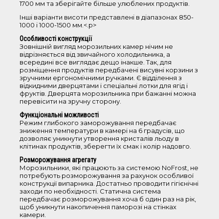
1700 мм та зберігайте більше улюблених продуктів.
Інші варіанти висоти представлені в діапазонах 850-
Додаткові функції
1000 і 1000-1500 мм.<.p>
Особливості конструкції
режим super freezing
Зовнішній вигляд морозильних камер нічим не
відрізняється від звичайного холодильника, а
лоток для ягід
всередині все виглядає дещо інакше. Так, для
розміщення продуктів передбачені висувні корзини з
висувні корзини
зручними ергономічними ручками. Є відділення з
відкидними дверцятами і спеціальні лотки для ягід і
фруктів. Дверцята морозильника при бажанні можна
Лінія
перевісити на зручну сторону.
Функціональні можливості
Practical
Режим глибокого заморожування передбачає
Cold freshness
зниження температури в камері на 6 градусів, що
дозволяє уникнути утворення кристалів льоду в
клітинах продуктів, зберегти їх смак і колір надовго.
Сбросить фильтр
Розморожування агрегату
Морозильники, які працюють за системою NoFrost, не
потребують розморожування за рахунок особливої
конструкції випарника. Достатньо проводити гігієнічні
заходи по необхідності. Статична система
Морозильні скрині
передбачає розморожування хоча б один раз на рік,
щоб уникнути накопичення паморозі на стінках
камери.