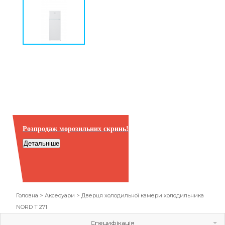
Розпродаж морозильних скринь!
Детальніше
Головна
>
Аксесуари
>
Дверця холодильної камери холодильника
NORD T 271
Специфікація
Галерея