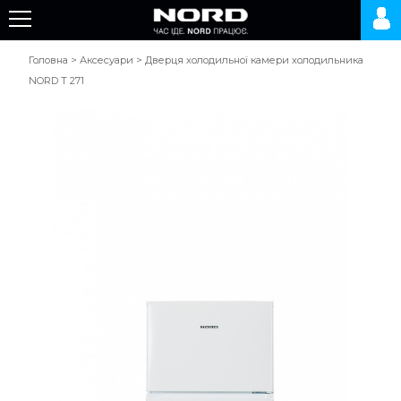
Головна
>
Аксесуари
>
Дверця холодильної камери холодильника
NORD T 271