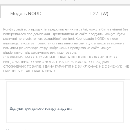
Основні характеристики
Модель NORD
T 271 (W)
Конфігурації всіх продуктів, представлених на сайті, можуть бути змінені без
попереднього повідомлення. Представлені на сайті продукти можуть бути
доступні не в усіх точках роздрібної торгівлі. Корпорація NORD не несе
відповідальності за правильність вказаних на сайті цін, а також за можливі
помилки різного характеру. Зображення продуктів на сайті можуть
відрізнятися від фактичного вигляду товарів.
СПОЖИВАЧІ МАЮТЬ ЮРИДИЧНІ ПРАВА ВІДПОВІДНО ДО ЧИННОГО
НАЦІОНАЛЬНОГО ЗАКОНОДАЦТВА, РЕГУЛЮЮЧОГО ПРОДАЖІ
СПОЖИВЧИХ ТОВАРІВ, І ДАНА ГАРАНТІЯ НЕ ВИКЛЮЧАЄ, НЕ ОБМЕЖУЄ І НЕ
ПРИПИНЯЄ ТАКІ ПРАВА. NORD
Відгуки для даного товару відсутні