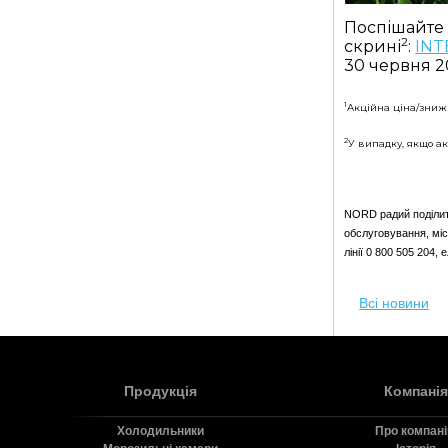
Поспішайте 
2
скрині
:
INT
30 червня 2
1
Акційна ціна/зниж
2
У випадку, якщо ак
NORD радий поділити
обслуговування, міс
лінії 0 800 505 204,
Всі новини
Продукція
Компанія
Холодильники
Про компан