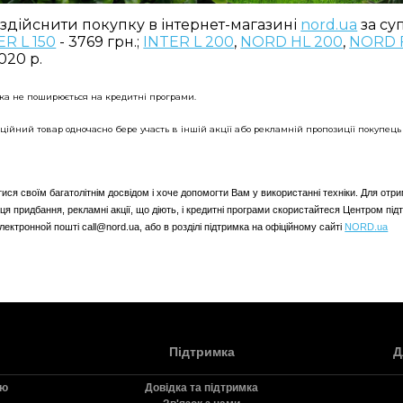
здійснити покупку в інтернет-магазині
nord.ua
за су
ER L 150
- 3769 грн.;
INTER L 200
,
NORD HL 200
,
NORD 
020 р.
ка не поширюється на кредитні програми.​
ційний товар одночасно бере участь в іншій акції або рекламній пропозиції покупець 
ся своїм багатолітнім досвідом і хоче допомогти Вам у використанні техніки. Для отри
ця придбання, рекламні акції, що діють, і кредитні програми скористайтеся Центром п
 електронной пошті call@nord.ua, або в розділі підтримка на офіційному сайті
NORD.ua
Підтримка
Д
ію
Довідка та підтримка