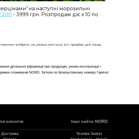
1
перцінами
на наступні морозильні
F200
- 3999 грн. Розпродаж діє з 10 по
повинен вибрати, на умовах якої акції він придбає цей товар.​
мання детальної інформації про продукцію, умови експлуатації і
ідтримки споживачів NORD. Зв'язок по безкоштовному номеру Гарячої
ля клієнтів
Інші сайти NORD
Доставка
Технiка Swizer