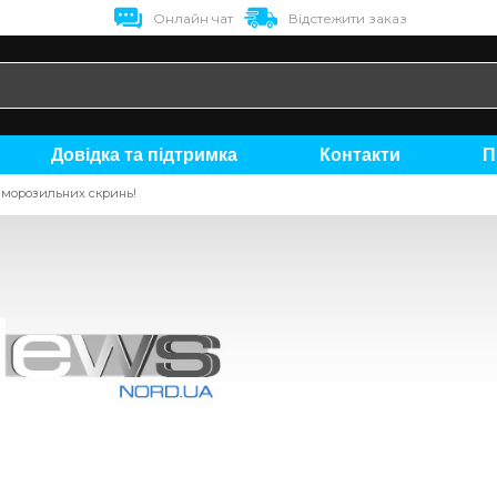
Онлайн чат
Відстежити заказ
Довідка та підтримка
Контакти
 морозильних скринь!