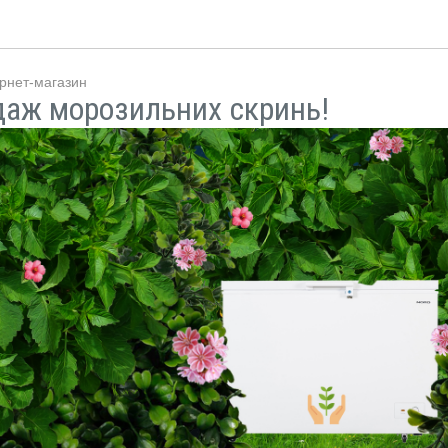
ернет-магазин
даж морозильних скринь!