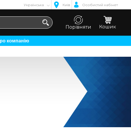
Українська
Київ
Особистий кабінет
Кошик
Порівняти
Про компанію