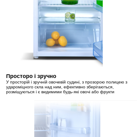
Просторо і зручно
У просторій і зручній овочевій судині, з прозорою полицею з
удароміцного скла над ним, ефективно зберігаються,
розміщуються і є видимими будь-які овочі або фрукти