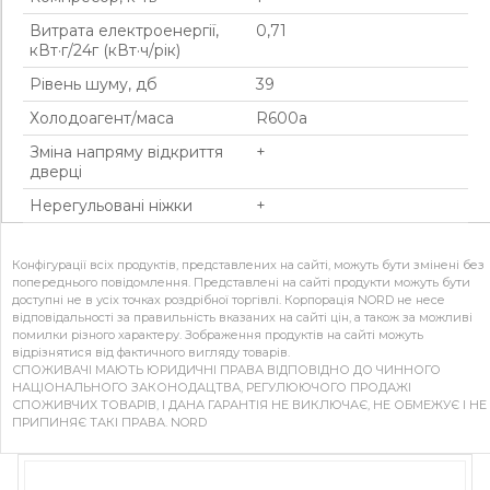
Витрата електроенергії,
0,71
кВт·г/24г (кВт·ч/рік)
Рівень шуму, дб
39
Холодоагент/маса
R600a
Зміна напряму відкриття
+
дверці
Нерегульовані ніжки
+
Конфігурації всіх продуктів, представлених на сайті, можуть бути змінені без
попереднього повідомлення. Представлені на сайті продукти можуть бути
доступні не в усіх точках роздрібної торгівлі. Корпорація NORD не несе
відповідальності за правильність вказаних на сайті цін, а також за можливі
помилки різного характеру. Зображення продуктів на сайті можуть
відрізнятися від фактичного вигляду товарів.
СПОЖИВАЧІ МАЮТЬ ЮРИДИЧНІ ПРАВА ВІДПОВІДНО ДО ЧИННОГО
НАЦІОНАЛЬНОГО ЗАКОНОДАЦТВА, РЕГУЛЮЮЧОГО ПРОДАЖІ
СПОЖИВЧИХ ТОВАРІВ, І ДАНА ГАРАНТІЯ НЕ ВИКЛЮЧАЄ, НЕ ОБМЕЖУЄ І НЕ
ПРИПИНЯЄ ТАКІ ПРАВА. NORD