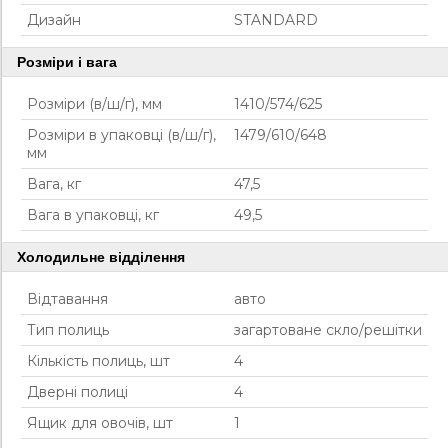
Дизайн
STANDARD
Розміри і вага
Розміри (в/ш/г), мм
1410/574/625
Розміри в упаковці (в/ш/г),
1479/610/648
мм
Вага, кг
47,5
Вага в упаковці, кг
49,5
Холодильне відділення
Відтавання
авто
Тип полиць
загартоване скло/решітки
Кількість полиць, шт
4
Дверні полиці
4
Ящик для овочів, шт
1