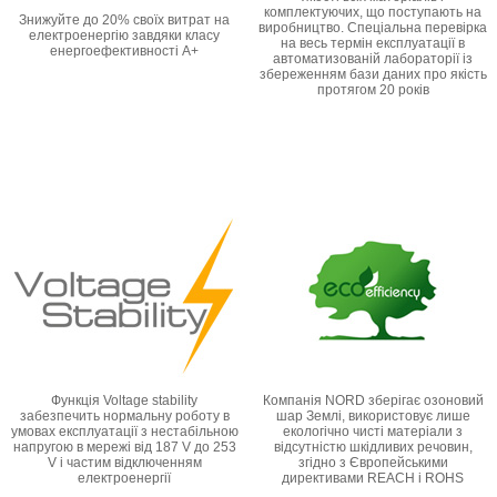
комплектуючих, що поступають на
Знижуйте до 20% своїх витрат на
виробництво. Спеціальна перевірка
електроенергію завдяки класу
на весь термін експлуатації в
енергоефективності А+
автоматизованій лабораторії із
збереженням бази даних про якість
протягом 20 років
Функція Voltage stability
Компанія NORD зберігає озоновий
забезпечить нормальну роботу в
шар Землі, використовує лише
умовах експлуатації з нестабільною
екологічно чисті матеріали з
напругою в мережі від 187 V до 253
відсутністю шкідливих речовин,
V і частим відключенням
згідно з Європейськими
електроенергії
директивами REACH і ROHS