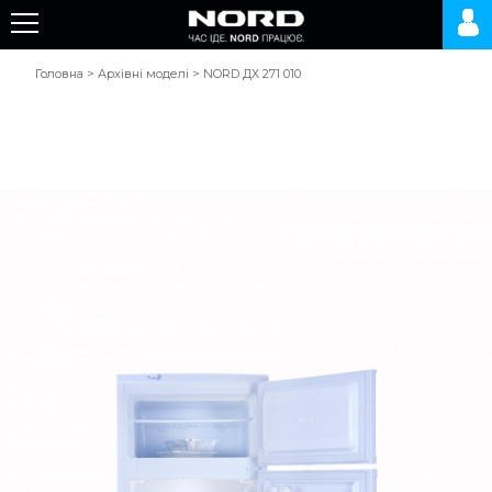
Головна
>
Архівні моделі
>
NORD ДХ 271 010