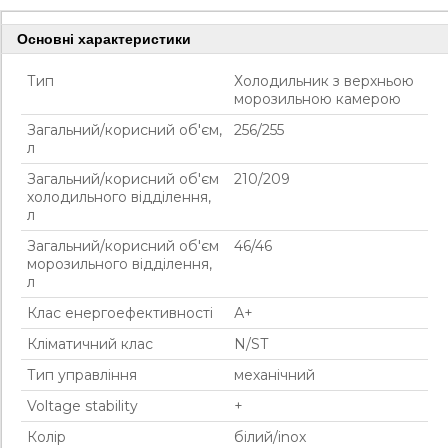
Основні характеристики
Тип
Холодильник з верхньою
морозильною камерою
Загальний/корисний об'єм,
256/255
л
Загальний/корисний об'єм
210/209
холодильного відділення,
л
Загальний/корисний об'єм
46/46
морозильного відділення,
л
Клас енергоефективності
А+
Кліматичний клас
N/ST
Тип управління
механічний
Voltage stability
+
Колір
білий/inox