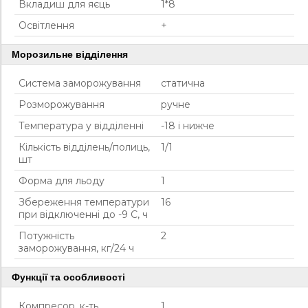
Вкладиш для яєць
1*8
Освітлення
+
Морозильне відділення
Система заморожування
статична
Розморожування
ручне
Температура у відділенні
-18 і нижче
Кількість відділень/полиць,
1/1
шт
Форма для льоду
1
Збереження температури
16
при відключенні до -9 С, ч
Потужність
2
заморожування, кг/24 ч
Функції та особливості
Компресор, к-ть
1