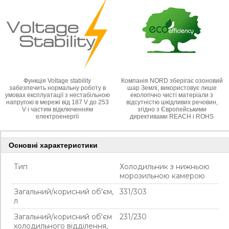
Функція Voltage stability
Компанія NORD зберігає озоновий
забезпечить нормальну роботу в
шар Землі, використовує лише
умовах експлуатації з нестабільною
екологічно чисті матеріали з
напругою в мережі від 187 V до 253
відсутністю шкідливих речовин,
V і частим відключенням
згідно з Європейськими
електроенергії
директивами REACH і ROHS
Основні характеристики
Тип
Холодильник з нижньою
морозильною камерою
Загальний/корисний об'єм,
331/303
л
Загальний/корисний об'єм
231/230
холодильного відділення,