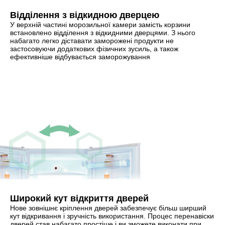
Відділення з відкидною дверцею
У верхній частині морозильної камери замість корзини
встановлено відділення з відкидними дверцями. З нього
набагато легко діставати заморожені продукти не
застосовуючи додаткових фізичних зусиль, а також
ефективніше відбувається заморожування
Широкий кут відкриття дверей
Нове зовнішнє кріплення дверей забезпечує більш ширший
кут відкривання і зручність використання. Процес перенавіски
дверей став набагато простіше і ви зможете виконати при