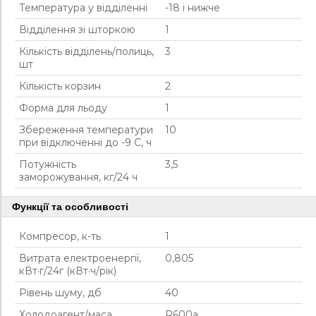
Температура у відділенні
-18 і нижче
Відділення зі шторкою
1
Кількість відділень/полиць,
3
шт
Кількість корзин
2
Форма для льоду
1
Збереження температури
10
при відключенні до -9 С, ч
Потужність
3,5
заморожування, кг/24 ч
Функції та особливості
Компресор, к-ть
1
Витрата електроенергії,
0,805
кВт·г/24г (кВт·ч/рік)
Рівень шуму, дб
40
Холодоагент/маса
R600a