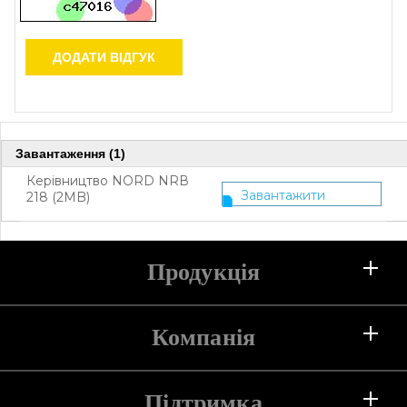
ДОДАТИ ВІДГУК
Завантаження (1)
Керівництво NORD NRВ
Завантажити
218 (2MB)
Продукція
Холодильники
Компанія
Морозильні камери
Підтримка
Про компанію