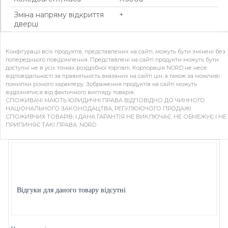
Зміна напряму відкриття
+
дверці
Конфігурації всіх продуктів, представлених на сайті, можуть бути змінені без
попереднього повідомлення. Представлені на сайті продукти можуть бути
доступні не в усіх точках роздрібної торгівлі. Корпорація NORD не несе
відповідальності за правильність вказаних на сайті цін, а також за можливі
помилки різного характеру. Зображення продуктів на сайті можуть
відрізнятися від фактичного вигляду товарів.
СПОЖИВАЧІ МАЮТЬ ЮРИДИЧНІ ПРАВА ВІДПОВІДНО ДО ЧИННОГО
НАЦІОНАЛЬНОГО ЗАКОНОДАЦТВА, РЕГУЛЮЮЧОГО ПРОДАЖІ
СПОЖИВЧИХ ТОВАРІВ, І ДАНА ГАРАНТІЯ НЕ ВИКЛЮЧАЄ, НЕ ОБМЕЖУЄ І НЕ
ПРИПИНЯЄ ТАКІ ПРАВА. NORD
Відгуки для даного товару відсутні