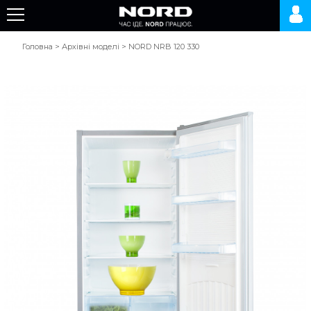
Головна
>
Архівні моделі
>
NORD NRB 120 330