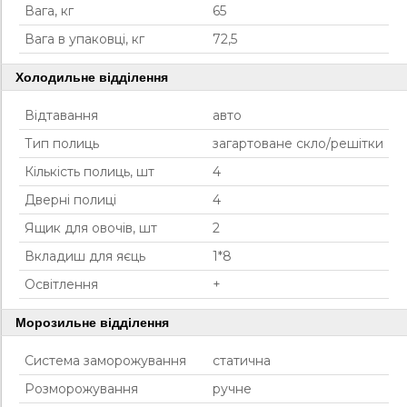
Вага, кг
65
Вага в упаковці, кг
72,5
Холодильне відділення
Відтавання
авто
Тип полиць
загартоване скло/решітки
Кількість полиць, шт
4
Дверні полиці
4
Ящик для овочів, шт
2
Вкладиш для яєць
1*8
Освітлення
+
Морозильне відділення
Система заморожування
статична
Розморожування
ручне