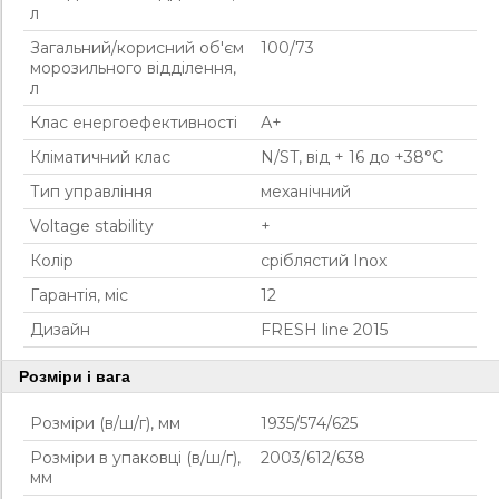
л
Загальний/корисний об'єм
100/73
морозильного відділення,
л
Клас енергоефективності
А+
Кліматичний клас
N/ST, вiд + 16 до +38°С
Тип управління
механічний
Voltage stability
+
Колір
сріблястий Inox
Гарантія, міс
12
Дизайн
FRESH line 2015
Розміри і вага
Розміри (в/ш/г), мм
1935/574/625
Розміри в упаковці (в/ш/г),
2003/612/638
мм