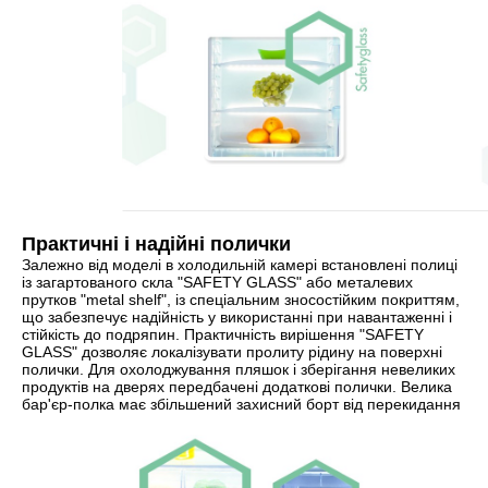
Практичні і надійні полички
Залежно від моделі в холодильній камері встановлені полиці
із загартованого скла "SAFETY GLASS" або металевих
прутков "metal shelf", із спеціальним зносостійким покриттям,
що забезпечує надійність у використанні при навантаженні і
стійкість до подряпин. Практичність вирішення "SAFETY
GLASS" дозволяє локалізувати пролиту рідину на поверхні
полички. Для охолоджування пляшок і зберігання невеликих
продуктів на дверях передбачені додаткові полички. Велика
бар'єр-полка має збільшений захисний борт від перекидання