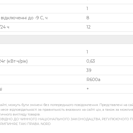
1
ідключенні до -9 С, ч
8
/24 ч
12
1
4г (кВт·ч/рік)
0,63
39
R600a
і
+
 сайті, можуть бути змінені без попереднього повідомлення. Представлені на сай
е несе відповідальності за правильність вказаних на сайті цін, а також за можл
тичного вигляду товарів.
ОВІДНО ДО ЧИННОГО НАЦІОНАЛЬНОГО ЗАКОНОДАЦТВА, РЕГУЛЮЮЧОГО ПР
ПРИПИНЯЄ ТАКІ ПРАВА. NORD