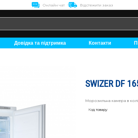
Онлайн чат
Відстежити заказ
Довідка та підтримка
Контакти
SWIZER DF 16
Морозильна камера в колі
Код товару: