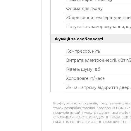
Форма для льоду
Збереження температури при в
Потужність заморожування, кг
Функції та особливості
Компресор, к-ть
Витрата електроенергії, кВт·г/2
Рівень шуму, дб
Холодоагент/маса
Зміна напряму відкриття дверц
Конфігурації всіх продуктів, представлених на
точках роздрібної торгівлі. Корпорація NORD н
продуктів на сайті можуть відрізнятися від фак
СПОЖИВАЧІ МАЮТЬ ЮРИДИЧНІ ПРАВА ВІДП
ГАРАНТІЯ НЕ ВИКЛЮЧАЄ, НЕ ОБМЕЖУЄ І НЕ 