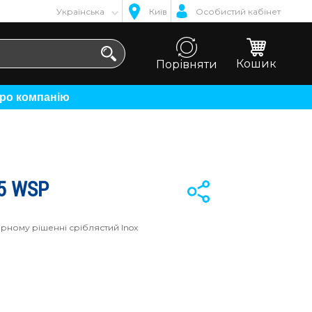
Українська
Київ
Особистий кабінет
Кошик
Порівняти
Про компанію
5 WSP
рному рішенні сріблястий Inox