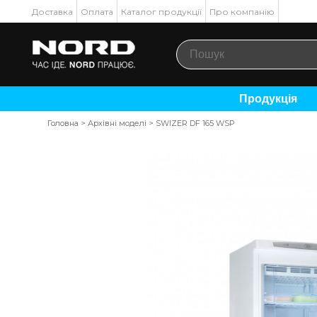
Доставка
Оплата
Каталог продукції
Про компанію
Продукція
Головна
>
Архівні моделі
>
SWIZER DF 165 WSP