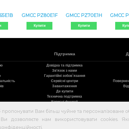
65E1В
GMCC PZ80E1F
GMCC PZ70E1H
GMCC P
и
Купити
Купити
Куп
Підтримка
Д
ію
Довідка та підтримка
Зв'язок з нами
р
Гарантійні зобов`язання
дальність
Сервісні центри
Повернен
ів
Завантаження
Від
Де купити
Технична подтримка
Корисні функції
Реєстрація продукту
 пропонувати Вам більш чуйне та персоналізоване о
олодильники Nord
9.71
с
10
на основе
46
оценок и
18
пользовательских отзыво
Ви дозволяєте нам використовувати cookies. Я
конфіденційності
.