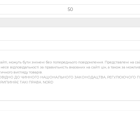
50
 сайті, можуть бути змінені без попереднього повідомлення. Представлені на сай
е несе відповідальності за правильність вказаних на сайті цін, а також за можл
тичного вигляду товарів.
ОВІДНО ДО ЧИННОГО НАЦІОНАЛЬНОГО ЗАКОНОДАЦТВА, РЕГУЛЮЮЧОГО ПР
ПРИПИНЯЄ ТАКІ ПРАВА. NORD