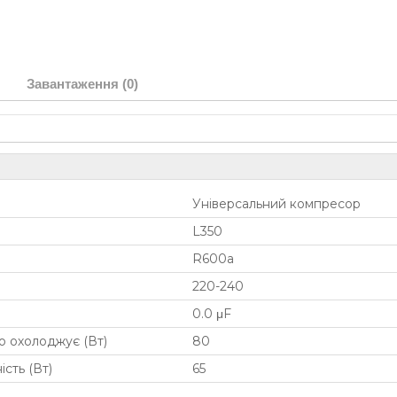
Завантаження (0)
Універсальний компресор
L350
R600a
220-240
0.0 μF
що охолоджує (Вт)
80
сть (Вт)
65