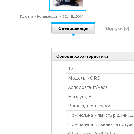
Головна
>
Компресори
>
ZEL NLL200A
Специфікація
Відгуки (0)
Основні характеристики
Тип
Модель NORD
Холодоагент/маса
Напруга, В
Відповідність ємкості
Номінальна кількість рідини, 
Номінальна споживана потужні
Обсяг емісії (см³ / об.)