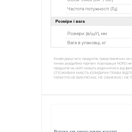
Частота потужності (Гц)
Розміри і вага
Розміри (в/ш/г), мм
Вага в упаковці, кг
Конфігурації всіх продуктів, представлених на
точках роздрібної торгівлі. Корпорація NORD н
продуктів на сайті можуть відрізнятися від фак
СПОЖИВАЧІ МАЮТЬ ЮРИДИЧНІ ПРАВА ВІДП
ГАРАНТІЯ НЕ ВИКЛЮЧАЄ, НЕ ОБМЕЖУЄ І НЕ 
Відгуки для даного товару відсутні