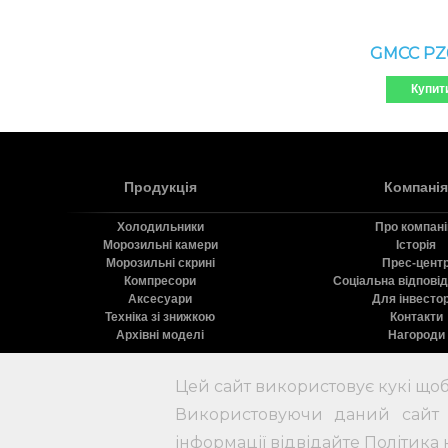
GMCC PZ
Купит
Продукція
Компанія
Холодильники
Про компан
Морозильні камери
Історія
Морозильні скрині
Прес-цент
Компресори
Соціальна відпові
Аксесуари
Для інвестор
Техніка зі знижкою
Контакти
Архівні моделі
Нагороди
Цей сайт використовує кукі щоб
Х
Використовуючи даний сайт 
інформації відвідайте
Політика 