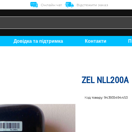
Онлайн чат
Відстежити заказ
Довідка та підтримка
Контакти
ZEL NLL200A
Код товару:
943935494453