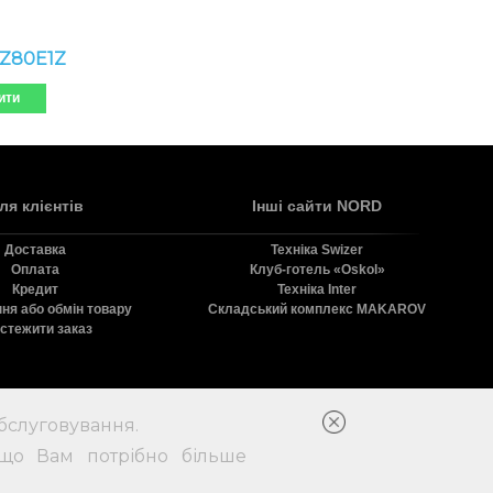
Z80E1Z
ити
ля клієнтів
Інші сайти NORD
Доставка
Технiка Swizer
Оплата
Клуб-готель «Oskol»
Кредит
Технiка Inter
ня або обмін товару
Складський комплекс MAKAROV
стежити заказ
бслуговування.
в.
кщо Вам потрібно більше