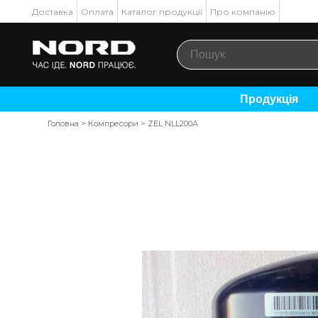
Доставка
Оплата
Каталог продукції
Про компанію
Продукція
Головна
>
Компресори
>
ZEL NLL200A