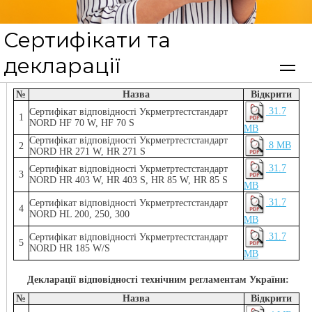
Сертифікати та
На цій сторінці Ви можете отримати необхідний сертифікат і
декларацію відповідності на моделі, які постачаються до України та
країн СНД.
декларації
Сертіфікати відповідності:
№
Назва
Відкрити
31.7
Сертифікат відповідності Укрметртестстандарт
1
NORD HF 70 W, HF 70 S
MB
Сертифікат відповідності Укрметртестстандарт
8 MB
2
NORD HR 271 W, HR 271 S
31.7
Сертифікат відповідності Укрметртестстандарт
3
NORD HR 403 W, HR 403 S, HR 85 W, HR 85 S
MB
31.7
Сертифікат відповідності Укрметртестстандарт
4
NORD HL 200, 250, 300
MB
31.7
Сертифікат відповідності Укрметртестстандарт
5
NORD HR 185 W/S
MB
Декларації відповідності технічним регламентам України:
№
Назва
Відкрити