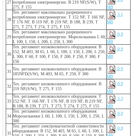
27
потребления электроенергии: B 219 NF(S/W), T
275, F 155
MB
Тех. регламент максимально разрешенного
3.1
потребления электроенергии: T 152 NF, T 166 NF,
28
T 176 NF, B 119 NF, B 219 NF, B 188, B 239, T
MB
271, T 273, T 274, T 275, F 155
Тех. регламент максимально разрешенного
0.9
29
потребления электроенергии: Морозильники L 60,
L 100, L 150, L 200, L 250, L 300
MB
Тех. регламент низковольтного оборудования: B
0.9
152, M 403, M 65, L 60, L 100, L 150, L 200, L 250,
30
L 300, F 60, F 100, F 150, F 200, F 250, F 300, F
MB
156
0.9
Тех. регламент низковольтного оборудования: B
31
185NFD(S/W), M 403, M 65, F 250, F 300
MB
0.9
Тех. регламент низковольтного оборудования: B
32
219 NF(S/W), T 275, F 155
MB
Тех. регламент низковольтного оборудования: T
3.3
33
152 NF, T 166 NF, T 176 NF, B 119 NF, B 219 NF,
B 188, B 239, T 271, T 273, T 274, T 275, F 155
MB
Тех. регламент низковольтного оборудования:
0.9
34
Морозильники L 60, L 100, L 150, L 200, L 250, L
300
MB
Тех. регламент электромагнитной совместимости
0.9
оборудования: B 152, M 403, M 65, L 60, L 100, L
35
150, L 200, L 250, L 300, F 60, F 100, F 150, F 200,
MB