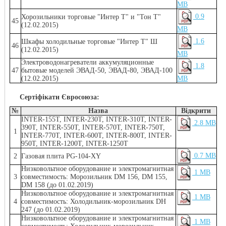
MB
0.9
Хорозильники торговые "Интер Т" и "Тон Т"
45
(12.02.2015)
MB
1.6
Шкафы холодильные торговые "Интер Т" Ш
46
(12.02.2015)
MB
Электpoводoнагреватели аккумуляционные
1.8
47
бытовые моделей ЭВАД-50, ЭВАД-80, ЭВАД-100
(12.02.2015)
MB
Сертіфікати Євросоюза:
№
Назва
Відкрити
INTER-155T, INTER-230T, INTER-310T, INTER-
2.8 MB
390T, INTER-550T, INTER-570T, INTER-750T,
1
INTER-770T, INTER-600T, INTER-800T, INTER-
950T, INTER-1200T, INTER-1250T
0.7 MB
2
Газовая плита PG-104-XY
Низковольтное оборудование и электромагнитная
1 MB
3
совместимость: Морозильник DM 156, DM 155,
DM 158 (до 01.02.2019)
Низковольтное оборудование и электромагнитная
1 MB
4
совместимость: Холодильник-морозильник DH
247 (до 01.02.2019)
Низковольтное оборудование и электромагнитная
1 MB