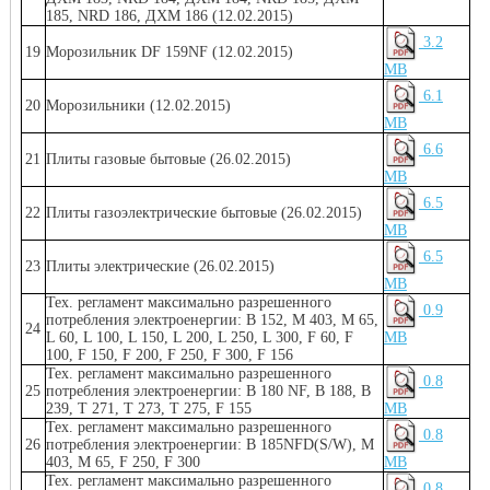
185, NRD 186, ДХМ 186 (12.02.2015)
3.2
19
Морозильник DF 159NF (12.02.2015)
MB
6.1
20
Морозильники (12.02.2015)
MB
6.6
21
Плиты газовые бытовые (26.02.2015)
MB
6.5
22
Плиты газоэлектрические бытовые (26.02.2015)
MB
6.5
23
Плиты электрические (26.02.2015)
MB
Тех. регламент максимально разрешенного
0.9
потребления электроенергии: B 152, M 403, M 65,
24
L 60, L 100, L 150, L 200, L 250, L 300, F 60, F
MB
100, F 150, F 200, F 250, F 300, F 156
Тех. регламент максимально разрешенного
0.8
25
потребления электроенергии: B 180 NF, B 188, B
239, T 271, T 273, T 275, F 155
MB
Тех. регламент максимально разрешенного
0.8
26
потребления электроенергии: B 185NFD(S/W), M
403, M 65, F 250, F 300
MB
Тех. регламент максимально разрешенного
0.8