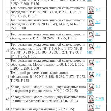
F 250, F 300, F 156
Тех. регламент электромагнитной совместимости
0.9
36
оборудования: B 180 NF, B 188, B 239, T 271, T
273, T 275, F 155
MB
Тех. регламент электромагнитной совместимости
0.9
37
оборудования: B 185NFD(S/W), M 403, M 65, F
250, F 300
MB
0.9
Тех. регламент электромагнитной совместимости
38
оборудования: B 219 NF(S/W), T 275, F 155
MB
Тех. регламент электромагнитной совместимости
3.2
оборудования: T 152 NF, T 166 NF, T 176 NF, B
39
119 NF, B 219 NF, B 188, B 239, T 271, T 273, T
MB
274, T 275, F 155
Тех. регламент электромагнитной совместимости
0.9
40
оборудования: Морозильники L 60, L 100, L 150,
L 200, L 250, L 300
MB
Технічний регламент низьковольтного
0.9
41
обладнання: B 180 NF, B 188, B 239, T 271, T 273,
T 275, F 155
MB
6.5
Холодильники-морозильники двухкамерные типа
42
I с верхним расположением МК (12.02.2015)
MB
Холодильники-морозильники двухкамерные типа
7 MB
43
I с нижним расположением МК (12.02.2015)
6.6
44
Хорозильники однокамерные (12.02.2015)