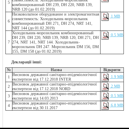
совместимость: Холодильник-морозильник
5
комбинированный DH 239, DH 220, NRB 139,
NRB 120 (до 01.02.2019)
Низковольтное оборудование и электромагнитная
1 MB
совместимость: Холодильник-морозильник
6
комбинированный DH 271, DH 274, NRT 141,
NRT 144 (до 01.02.2019)
Холодильник-морозильник комбинированный
0.5 MB
DH 239, DH 220, NRB 139, NRB 120, DH 271, DH
7
274, NRT 141, NRT 144. Холодильник-
морозильник DH 247. Морозильник DM 156, DM
155, DM 158 (до 01.02.2019)
Декларації інші:
№
Назва
Відкрити
Висновок державної санітарно-епідеміологічної
1.9 MB
1
експертизи від 17.12.2018 INTER
Висновок державної санітарно-епідеміологічної
2 MB
2
експертизи від 17.12.2018 NORD
Висновок державної санітарно-епідеміологічної
0.5 MB
3
експертизи від 14.03.2013
Висновок державної санітарно-епідеміологічної
6.8 MB
4
експертизи від 30.11.2017