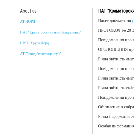
About us
ПАТ "Краматорски
Пакет документов
(
АТ НОРД
ПРОТОКОЛ № 20 За
ПАТ "Краматорский завод Кондицiонер"
Повідомлення про в
ПРАТ "Група Норд"
ОГОЛОШЕННЯ про З
АТ "Завод Электродвигун"
Річна звітність еміт
Повідомлення про в
Річна звітність емі
Річна звітність емі
Повідомлення про 
Объявление о собр
Річна інформація е
Особая информация