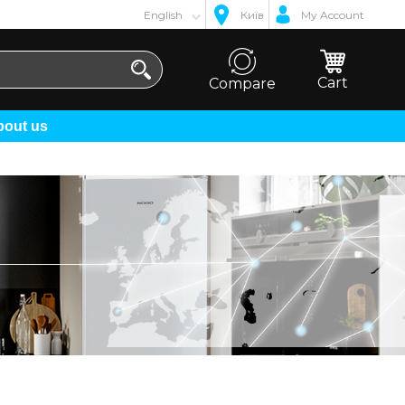
English
Київ
My Account
Cart
Compare
About us