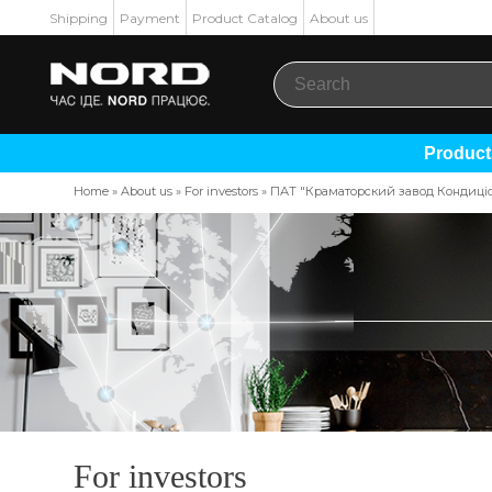
Shipping
Payment
Product Catalog
About us
Produc
Home
»
About us
»
For investors
»
ПАТ "Краматорский завод Кондицi
For investors