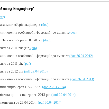
й завод Кондицiонер"
rar)
гальних зборів акціонерів
(doc)
иникнення особливої інформації про емітента
(doc)
агальні збори 26.04.2012р.
(doc)
ента за 2011 рік (zip)
(zip)
иникнення особливої інформації про емітента
(doc 26.04.2012)
тента за 2011 рік
(pdf)
тента за 2012 рік
(pdf 29.04.2013)
виникнення особливої інформації про емітента
(doc 26.04.2013)
ании акционеров ПАО "КЗК"
(doc 25.03.2014)
мітента цінних паперів за 2013 рік
(xml 29.04.2014)
 эмитента от 28.04.2014г
(pdf 30.04.2014)