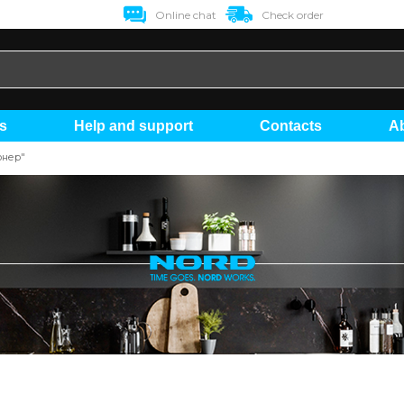
Online chat
Check order
ts
Help and support
Contacts
онер"