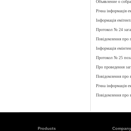
Объявление о собр
Річна інформація е
Інформація емітент
Протокол № 24 зага
Повідомлення про п
Інформація емінтен
Протокол № 25 поза
Про проведення заг
Повідомлення про 
Річна інформація е
Повідомлення про 
Products
Compan