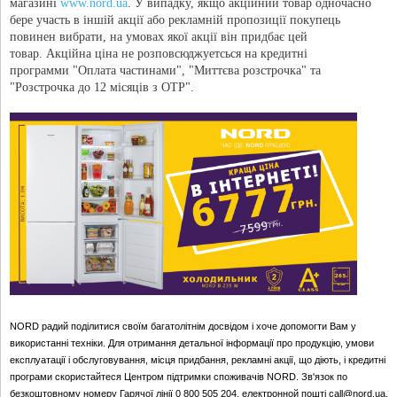
магазині
www.nord.ua
. У випадку, якщо акційний товар одночасно
бере участь в іншій акції або рекламній пропозиції покупець
повинен вибрати, на умовах якої акції він придбає цей
товар. Акційна ціна не розповсюджуетсься на кредитні
программи
"Оплата частинами", "Миттєва розстрочка" та
"Розстрочка до 12 місяців з OTP".
NORD радий поділитися своїм багатолітнім досвідом і хоче допомогти Вам у
використанні техніки. Для отримання детальної інформації про продукцію, умови
експлуатації і обслуговування, місця придбання, рекламні акції, що діють, і кредитні
програми скористайтеся Центром підтримки споживачів NORD. Зв'язок по
безкоштовному номеру Гарячої лінії 0 800 505 204, електронной пошті call@nord.ua,