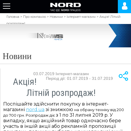
Головна
>
Про компанію
>
Новини
>
Інтернет-магазин
>
Акція! Літній
розпродаж!
Новини
03.07.2019
Інтернет-магазин
Акція!
Період дії: 01.07.2019 - 31.07.2019
Літній розпродаж!
Поспішайте здійснити покупку в інтернет-
магазині
nord.ua
зі знижкою
на обрану техніку від 200
з 1 по 31 липня 2019 р. У
до 700 грн. Розпродаж діє
випадку, якщо акційний товар одночасно бере
участь в іншій акції або рекламній пропозиції