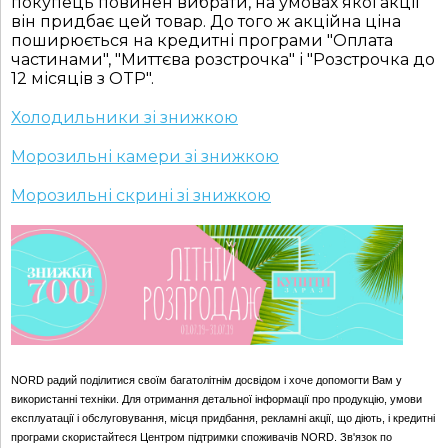
покупець повинен вибрати, на умовах якої акції
він придбає цей товар. До того ж акційна ціна
поширюється на кредитні програми "Оплата
частинами", "Миттєва розстрочка" і "Розстрочка до
12 місяців з OTP".
Холодильники зі знижкою
Морозильні камери зі знижкою
Морозильні скрині зі знижкою
NORD радий поділитися своїм багатолітнім досвідом і хоче допомогти Вам у
використанні техніки. Для отримання детальної інформації про продукцію, умови
експлуатації і обслуговування, місця придбання, рекламні акції, що діють, і кредитні
програми скористайтеся Центром підтримки споживачів NORD. Зв'язок по