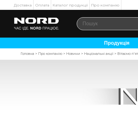
Доставка
Оплата
Каталог продукції
Про компанію
Продукція
Головна
>
Про компанію
>
Новини
>
Національні акції
>
Вітаємо п'