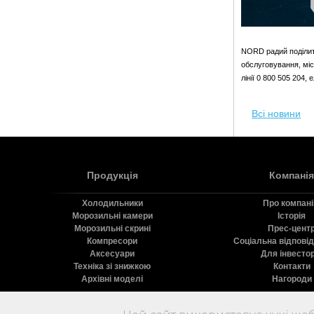
NORD радий поділити
обслуговування, міс
лінії 0 800 505 204,
Всі новини
Продукція
Компанія
Холодильники
Про компан
Морозильні камери
Історія
Морозильні скрині
Прес-цент
Компресори
Соціальна відпові
Аксесуари
Для інвестор
Техніка зі знижкою
Контакти
Архівні моделі
Нагороди