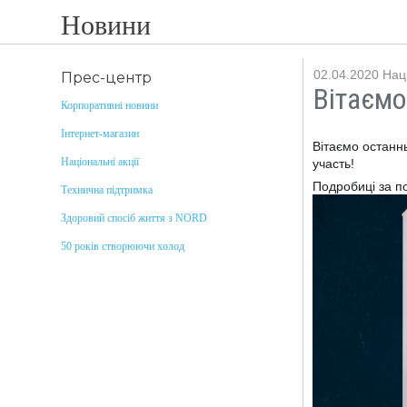
Новини
02.04.2020
Наці
Прес-центр
Вітаємо
Корпоративні новини
Інтернет-магазин
Вітаємо останн
Національні акції
участь!
Подробиці за п
Технична підтримка
Здоровий спосіб життя з NORD
50 років створюючи холод