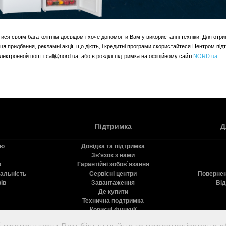
ся своїм багатолітнім досвідом і хоче допомогти Вам у використанні техніки. Для отри
ця придбання, рекламні акції, що діють, і кредитні програми скористайтеся Центром п
 електронной пошті call@nord.ua, або в розділі підтримка на офіційному сайті
NORD.ua
Підтримка
Д
ію
Довідка та підтримка
Зв'язок з нами
р
Гарантійні зобов`язання
дальність
Сервісні центри
Повернен
ів
Завантаження
Від
Де купити
Технична подтримка
Корисні функції
Реєстрація продукту