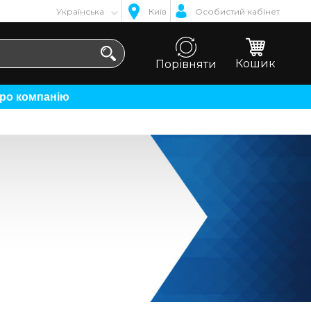
Українська
Київ
Особистий кабінет
Кошик
Порівняти
Про компанію