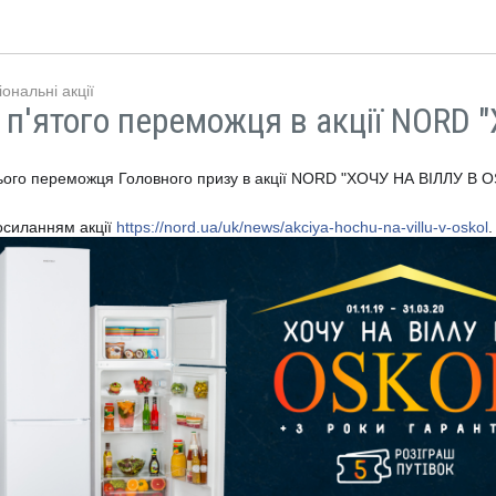
ональні акції
 п'ятого переможця в акції NORD
ього
переможця Головного призу в акції NORD "ХОЧУ НА ВІЛЛУ В OS
осиланням акції
https://nord.ua/uk/news/akciya-hochu-na-villu-v-oskol
.