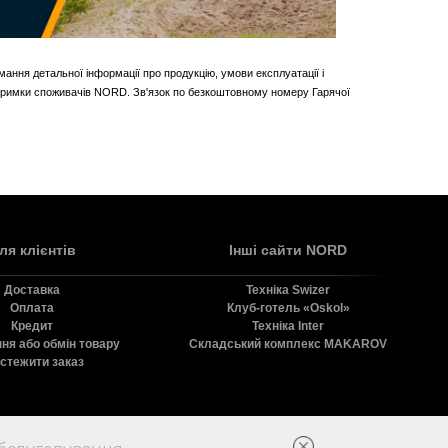
мання детальної інформації про продукцію, умови експлуатації і
ідтримки споживачів NORD. Зв'язок по безкоштовному номеру Гарячої
ля клієнтів
Інші сайти NORD
Доставка
Технiка Swizer
Оплата
Клуб-готель «Oskol»
Кредит
Технiка Inter
ня або обмін товару
Складський комплекс MAKAROV
стежити заказ