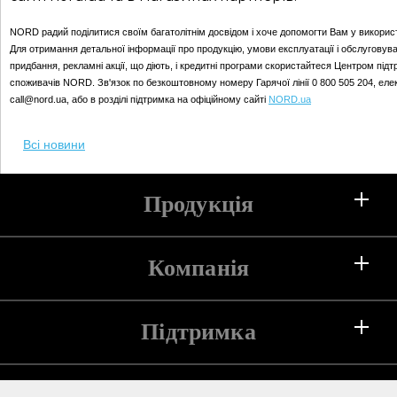
NORD радий поділитися своїм багатолітнім досвідом і хоче допомогти Вам у використ
Для отримання детальної інформації про продукцію, умови експлуатації і обслуговува
придбання, рекламні акції, що діють, і кредитні програми скористайтеся Центром під
споживачів NORD. Зв'язок по безкоштовному номеру Гарячої лінії 0 800 505 204, еле
call@nord.ua, або в розділі підтримка на офіційному сайті
NORD.ua
Всі новини
Продукція
Холодильники
Компанія
Морозильні камери
Підтримка
Про компанію
Морозильні скрині
Історія
Компресори
Довідка та підтримка
Для клієнтів