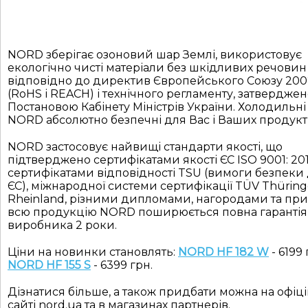
NORD зберігає озоновий шар Землі, використовує
екологічно чисті матеріали без шкідливих речовин
відповідно до директив Європейського Союзу 200
(RoHS і REACH) і технічного регламенту, затвердже
Постановою Кабінету Міністрів України. Холодильн
NORD абсолютно безпечні для Вас і Ваших продукті
NORD застосовує найвищі стандарти якості, що
підтверджено сертифікатами якості ЄС ISO 9001: 201
сертифікатами відповідності TSU (вимоги безпеки
ЄС), міжнародної системи сертифікації TÜV Thüring
Rheinland, різними дипломами, нагородами та при
всю продукцію NORD поширюється повна гарантія
виробника 2 роки.
Ціни на новинки становлять:
NORD H
F
1
82
W
- 6199 
NORD H
F
155 S
- 6399 грн.
Дізнатися більше, а також придбати можна на офіц
сайті nord.ua та в магазинах партнерів.