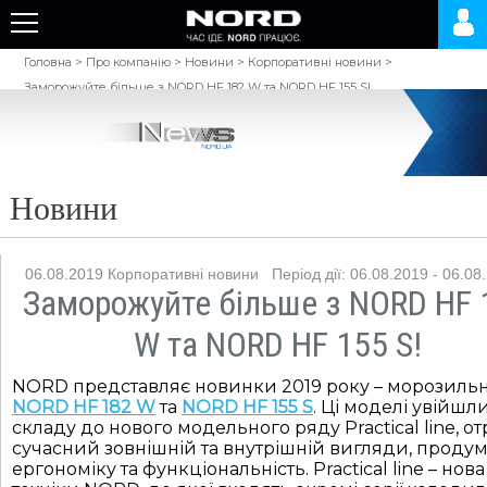
Головна
>
Про компанію
>
Новини
>
Корпоративні новини
>
Заморожуйте більше з NORD HF 182 W та NORD HF 155 S!
Новини
06.08.2019
Корпоративні новини
Період дії: 06.08.2019 - 06.08
Заморожуйте більше з NORD HF 
W та NORD HF 155 S!
NORD представляє новинки 2019 року – морозильн
NORD H
F
1
82
W
та
NORD H
F
155 S
. Ці моделі увійшл
складу до нового модельного ряду Practical line, 
сучасний зовнішній та внутрішній вигляди, проду
ергономіку та функціональність. Practical line – нова