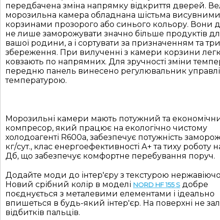
передбачена зміна напрямку відкриття дверей. В
морозильна камера обладнана шістьма висувним
корзинами прозорого або синього кольору. Вони 
не лише заморожувати значно більше продуктів дл
вашої родини, а і сортувати за призначенням та тр
збереження. При вилученні з камери корзини лег
ковзають по напрямних. Для зручності зміни темпе
передню панель винесено регулювальник управл
температурою.
Морозильні камери мають потужний та економічн
компресор, який працює на екологічно чистому
холодоагенті R600a, забезпечує потужність заморо
кг/сут., клас енергоефективності А+ та тиху роботу на
Дб, що забезпечує комфортне перебування поруч.
Додайте моди до інтер'єру з текстурою нержавіючої 
Новий срібний колір в моделі
добре
NORD H
F
155 S
поєднується з металевими елементами і ідеально
впишеться в будь-який інтер'єр. На поверхні не з
відбитків пальців.