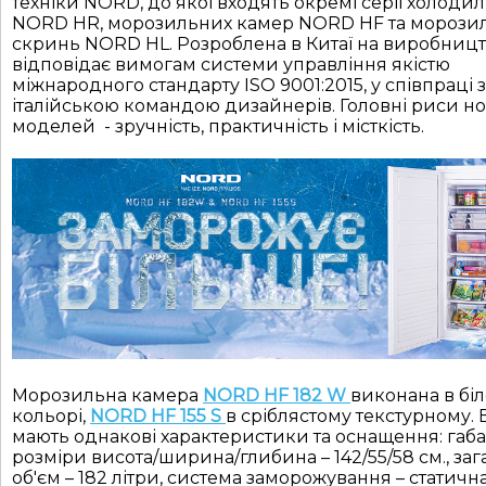
техніки NORD, до якої входять окремі серії холоди
NORD HR, морозильних камер NORD HF та морози
скринь NORD HL. Розроблена в Китаї на виробницт
відповідає вимогам системи управління якістю
міжнародного стандарту ISO 9001:2015, у співпраці з
італійською командою дизайнерів. Головні риси н
моделей - зручність, практичність і місткість.
Морозильна камера
NORD H
F
182 W
виконана в бі
кольорі,
NORD H
F
155 S
в сріблястому текстурному.
мають однакові характеристики та оснащення: габа
розміри висота/ширина/глибина – 142/55/58 см., за
об'єм – 182 літри, система заморожування – статична