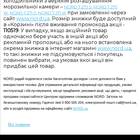
холодильники з верхнім розташуванням
морозильної камери –
NORD T 275 S
,
NORD T 275
при замовленні через
W
,
NORD T 271 S
,
NORD T 271 W
сайт
www.nord.ua
. Розмір знижки буде доступний
в «Корзині» після вживання промокода акції -
110519
. У випадку, якщо акційний товар
одночасно бере участь в іншій акції або
рекламній пропозиції, або на нього встановлена
окрема знижка в інтернет магазині
www.nord.ua
,
то такі знижки не підсумовуються і покупець
повинен вибрати, на умовах якої акції він
придбає цей товар.
NORD радий поділитися своїм багатолітнім досвідом і хоче допомогти Вам у
використанні техніки. Для отримання детальної інформації про продукцію, умови
експлуатації і обслуговування, місця придбання, рекламні акції, що діють, і кредитні
програми скористайтеся Центром підтримки споживачів NORD. Зв'язок по
безкоштовному номеру Гарячої лінії 0 800 505 204, електронной пошті call@nord.ua,
або в розділі підтримка на офіційному сайті
NORD.ua
Всі новини