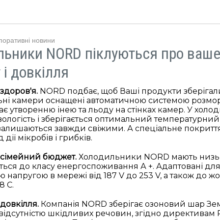
поративні новини
ьники NORD піклуються про ваше 
і довкілля
здоров'я.
NORD подбає, щоб Ваші продукти зберігал
ьні камери оснащені автоматичною системою розмо
 утворенню інею та льоду на стінках камер. У холо
ологість і зберігається оптимальний температурни
залишаються завжди свіжими. А спеціальне покриття
 дії мікробів і грибків.
 сімейний бюджет.
Холодильники NORD мають низьке
сяться до класу енергоспоживання А +. Адаптовані для
ю напругою в мережі від 187 V до 253 V, а також до 
8 С.
 довкілля.
Компанія NORD зберігає озоновий шар Земл
 відсутністю шкідливих речовин, згідно директивам 