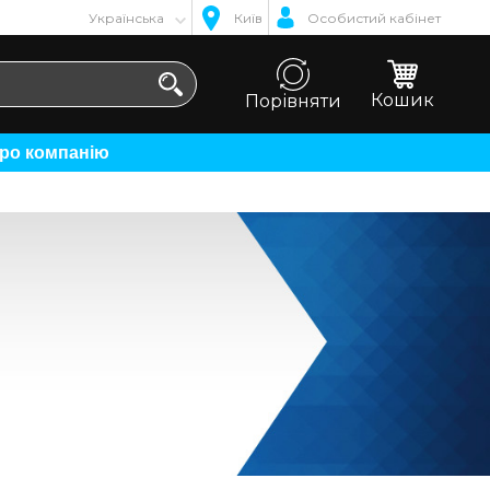
Українська
Київ
Особистий кабінет
Кошик
Порівняти
Про компанію