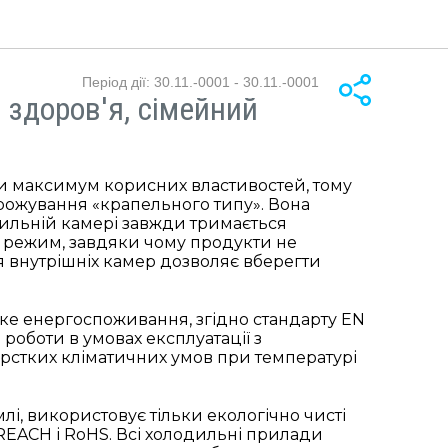
Період дії: 30.11.-0001 - 30.11.-0001
здоров'я, сімейний
и максимум корисних властивостей, тому
рожування «крапельного типу». Вона
дильній камері завжди тримається
й режим, завдяки чому продукти не
 внутрішніх камер дозволяє вберегти
 енергоспоживання, згідно стандарту EN
 роботи в умовах експлуатації з
жорстких кліматичних умов при температурі
і, використовує тільки екологічно чисті
REACH і RoHS. Всі холодильні прилади