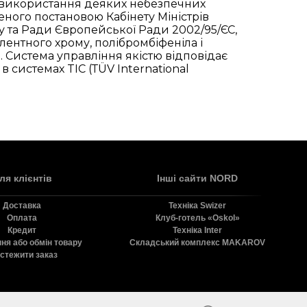
 використання деяких небезпечних
ного постановою Кабінету Міністрів
 та Ради Європейської Ради 2002/95/ЄС,
лентного хрому, полібромбіфеніла і
. Система управління якістю відповідає
 системах TIC (ТÜV International
ля клієнтів
Інші сайти NORD
Доставка
Технiка Swizer
Оплата
Клуб-готель «Oskol»
Кредит
Технiка Inter
ня або обмін товару
Складський комплекс MAKAROV
стежити заказ