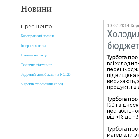
Новини
10.07.2014
Кор
Прес-центр
Холодил
Корпоративні новини
бюджет 
Інтернет-магазин
Національні акції
Турбота про 
всі холодил
Технична підтримка
перешкоджає
підвищена в
Здоровий спосіб життя з NORD
висихають, 
50 років створюючи холод
продукти від
Турбота про
153 і відно
нестабільно
від +16 до +3
Турбота про
матеріали з