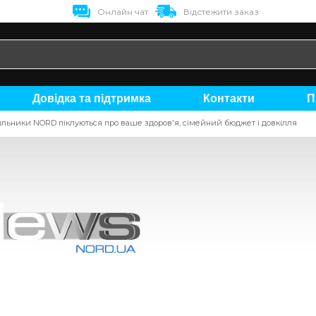
Онлайн чат
Відстежити заказ
Довідка та підтримка
Контакти
льники NORD піклуються про ваше здоров'я, сімейний бюджет і довкілля