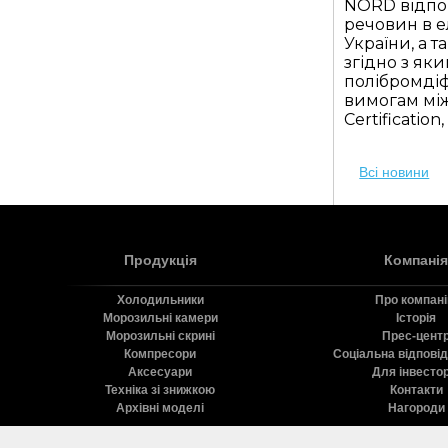
NORD відпо
речовин в е
України, а 
згідно з як
полібромдіф
вимогам між
Certificatio
Всі новини
Продукція
Компанія
Холодильники
Про компан
Морозильні камери
Історія
Морозильні скрині
Прес-цент
Компресори
Соціальна відпові
Аксесуари
Для інвестор
Техніка зі знижкою
Контакти
Архівні моделі
Нагороди