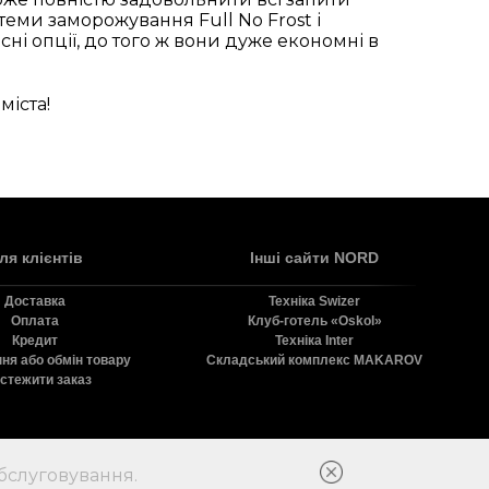
стеми заморожування Full No Frost і
ні опції, до того ж вони дуже економні в
міста!
ля клієнтів
Інші сайти NORD
Доставка
Технiка Swizer
Оплата
Клуб-готель «Oskol»
Кредит
Технiка Inter
ня або обмін товару
Складський комплекс MAKAROV
стежити заказ
бслуговування.
в.