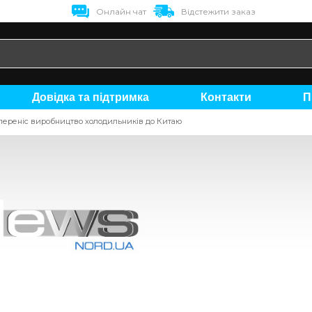
Онлайн чат
Відстежити заказ
Довідка та підтримка
Контакти
ереніс виробництво холодильників до Китаю