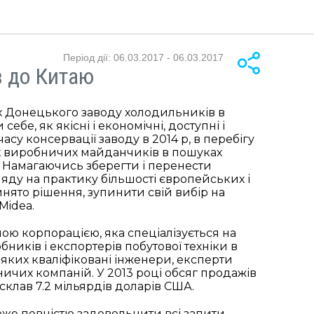
Період дії: 06.03.2017 - 06.03.2017
в до Китаю
х Донецького заводу холодильників в
е, як якісні і економічні, доступні і
асу консервації заводу в 2014 р, в перебігу
вих виробничих майданчиків в пошуках
 Намагаючись зберегти і перенести
ляду на практику більшості європейських і
йнято рішення, зупинити свій вибір на
Midea.
ною корпорацією, яка спеціалізується на
ників і експортерів побутової техніки в
д яких кваліфіковані інженери, експерти
ничих компаній. У 2013 році обсяг продажів
 склав 7.2 мільярдів доларів США.
же повністю задовольнити всі запити