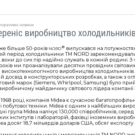
поративні новини
реніс виробництво холодильникі
®
вже більше 50-років
випускався на потужностя
NORD
 цей період холодильники ТМ NORD зарекомендували себ
 вони до сих пір надійно служать в кожній родині. З ч
х років ми проаналізували десятки провідних світо
високотехнологічного виробництва холодильників.
 досвід в конструкторських розробках, а також з ог
рговий марок (Siemens, Whirlpool, Samsung) було при
виробничому майданчику світового лідера компанії 
 1968 році, компанія Midea є сучасною багатопрофіль
 побутової техніки. Midea є одним з найбільших вироб
дні група Midea налічує 130,000 співробітників, сере
их інститутів і лабораторій, фахівці іноземних вироб
ea досяг 18,7 мільярдів доларів США, обсяг експорту
имент холодильників і морозильників ТМ NORD змо