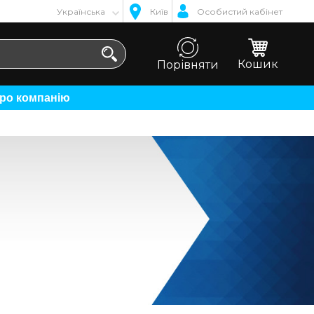
Українська
Київ
Особистий кабінет
Кошик
Порівняти
Про компанію