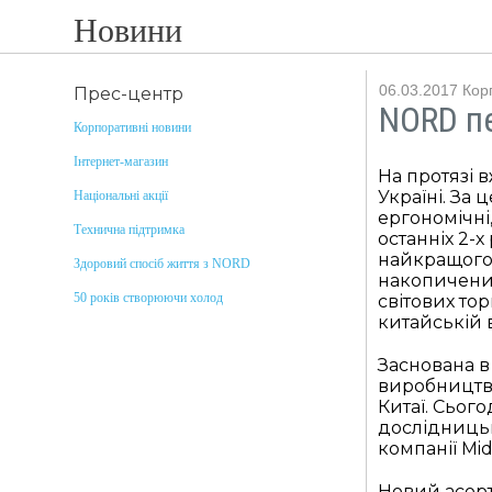
Новини
06.03.2017
Кор
Прес-центр
NORD пе
Корпоративні новини
Інтернет-магазин
На протязі 
Україні. За
Національні акції
ергономічні,
Технична підтримка
останніх 2-
найкращого 
Здоровий спосіб життя з NORD
накопичений
50 років створюючи холод
світових то
китайській 
Заснована в
виробництві
Китаї. Сього
дослідницьк
компанії Mid
Новий асорт