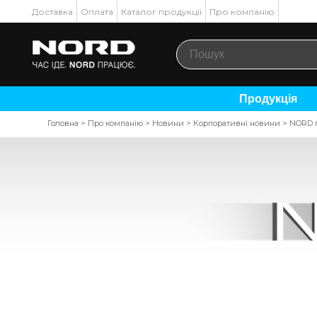
Доставка
Оплата
Каталог продукції
Про компанію
Продукція
Головна
>
Про компанію
>
Новини
>
Корпоративні новини
>
NORD п