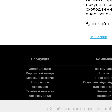
покупців - о
охолодження
енергоспож
Зустрічайте
Всі новини
Продукція
Компанія
Холодильники
Про компан
Морозильні камери
Історія
Морозильні скрині
Прес-цент
Компресори
Соціальна відпові
Аксесуари
Для інвестор
Техніка зі знижкою
Контакти
Архівні моделі
Нагороди
Цей сайт використовує кукі щоб
Х