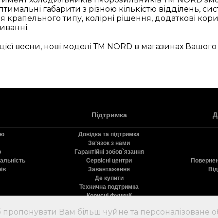
птимальні габарити з різною кількістю відділень, си
 крапельного типу, колірні рішення, додаткові корис
иванні.
 цієї весни, нові моделі ТМ NORD в магазинах Вашого 
Підтримка
Д
ію
Довідка та підтримка
Зв'язок з нами
р
Гарантійні зобов`язання
дальність
Сервісні центри
Повернен
ів
Завантаження
Від
Де купити
Технична подтримка
Корисні функції
Реєстрація продукту
 пропонувати Вам більш чуйне та персоналізоване о
олодильники Nord
9.31
с
10
на основе
71
оценок и
50
пользовательских отзыво