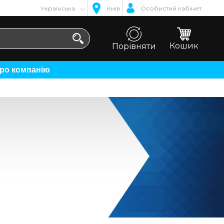
Українська
Київ
Особистий кабінет
Кошик
Порівняти
Про компанію