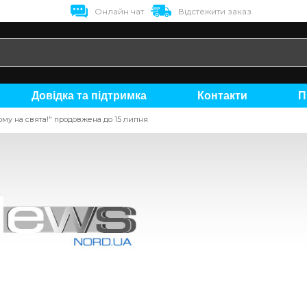
Онлайн чат
Відстежити заказ
Довідка та підтримка
Контакти
ому на свята!" продовжена до 15 липня