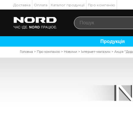
Доставка
Оплата
Каталог продукції
Про компанію
Продукція
Головна
>
Про компанію
>
Новини
>
Інтернет-магазин
>
Акція "Дод