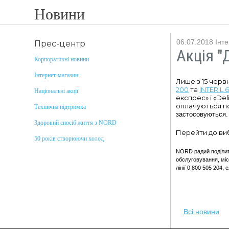
Новини
06.07.2018
Інт
Прес-центр
Акція "
Корпоративні новини
Інтернет-магазин
Лише з 15 черв
200
та
INTER L 
Національні акції
експрес» і «Del
оплачуються по
Технична підтримка
застосовуються
Здоровий спосіб життя з NORD
Перейти до ви
50 років створюючи холод
NORD радий поділити
обслуговування, міс
лінії 0 800 505 204,
Всі новини