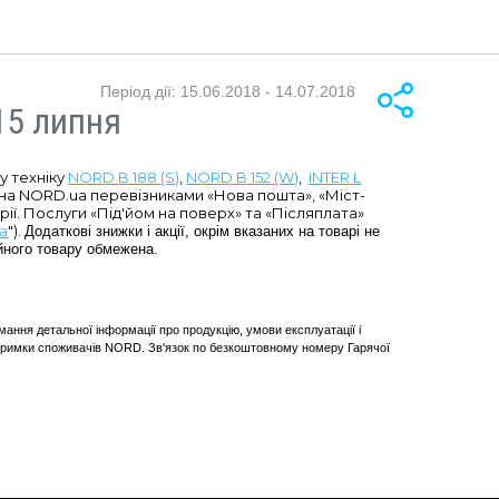
Період дії: 15.06.2018 - 14.07.2018
15 липня
у техніку
NORD B 188 (S)
,
NORD B 152 (W)
,
INTER L
ина NORD.ua перевізниками «Нова пошта», «Міст-
рії. Послуги «Під'йом на поверх» та «Післяплата»
а
").
Додаткові знижки і акції, окрім вказаних на товарі не
ійного товару обмежена.
мання детальної інформації про продукцію, умови експлуатації і
ідтримки споживачів NORD. Зв'язок по безкоштовному номеру Гарячої