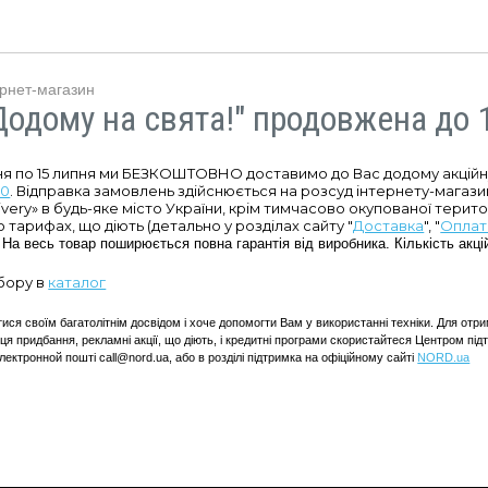
ернет-магазин
Додому на свята!" продовжена до 
ня по 15 липня ми БЕЗКОШТОВНО доставимо до Вас додому акційн
60
. Відправка замовлень здійснюється на розсуд інтернету-магаз
ivery» в будь-яке місто України, крім тимчасово окупованої терито
 тарифах, що діють (детально у розділах сайту "
Доставка
", "
Оплат
.
На весь товар поширюється повна гарантія від виробника. Кількість акц
бору в
каталог
ся своїм багатолітнім досвідом і хоче допомогти Вам у використанні техніки. Для отри
ця придбання, рекламні акції, що діють, і кредитні програми скористайтеся Центром п
 електронной пошті call@nord.ua, або в розділі підтримка на офіційному сайті
NORD.ua