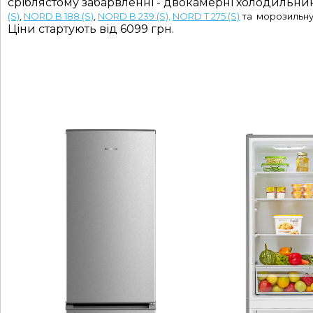
сріблястому забарвленні - двокамерні холодильн
(S)
,
NORD B 188 (S)
,
NORD B 239 (S),
NORD Т 275 (S)
та морозильн
Ціни стартують від 6099 грн.