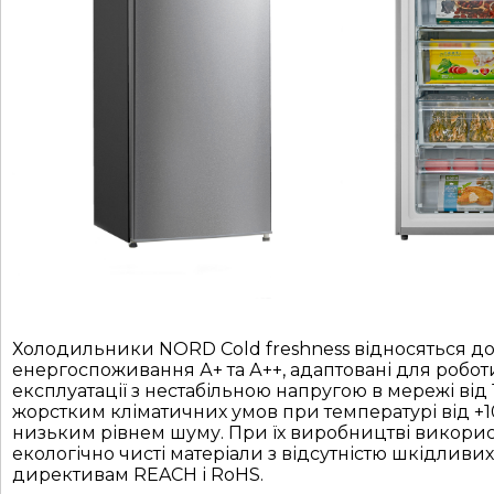
Холодильники NORD Cold freshness відносяться до
енергоспоживання А+ та А++, адаптовані для робот
експлуатації з нестабільною напругою в мережі від 1
жорстким кліматичних умов при температурі від +10
низьким рівнем шуму. При їх виробництві використ
екологічно чисті матеріали з відсутністю шкідливих
директивам REACH і RoHS.