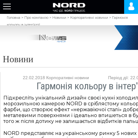
Головна
>
Про компанію
>
Новини
>
Корпоративні новини
>
Гармонія
кольору в інтер'єрі!
Новини
22.02.2018
Корпоративні новини
Період дії: 22
Гармонія кольору в інтер'
Підкресліть унікальний дизайн своєї кухні холоди
морозильною камерою NORD в сріблястому кольорі
фарби, що створює ефект «нержавіючої сталі» добр
металевими поверхнями і ідеально впишеться в бу
того ж після дотику не залишається відбитків пальц
NORD представляє на українському ринку 5 нових