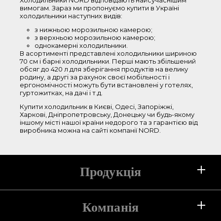
Холодильники NORD відповідають найсучаснішим
вимогам. Зараз ми пропонуємо купити в Україні
86-150 см
холодильники наступних видів:
151-180 см
з нижньою морозильною камерою;
181-210 см
з верхньою морозильною камерою;
однокамерні холодильники.
В асортименті представлені холодильники шириною
Ширина
70 см і барні холодильники. Перші мають збільшений
обсяг до 420 л для зберігання продуктів на велику
родину, а другі за рахунок своєї мобільності і
44-50 см
ергономічності можуть бути встановлені у готелях,
гуртожитках, на дачі і т.д.
51-55 см
56-60 см
Купити холодильник в Києві, Одесі, Запоріжжі,
Харкові, Дніпропетровську, Донецьку чи будь-якому
61-65 см
іншому місті нашої країни недорого та з гарантією від
виробника можна на сайті компанії NORD.
66-70 см
Колір
Продукція
білий
сріблястий
срібний текстурний
Холодильники
Компанія