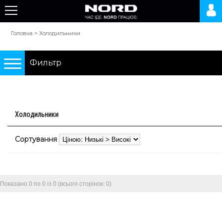
Головна
>
Холодильники
Фильтр
Подбор по параметрам
Холодильники
Холодильники
Сортування
0 грн.
10000 грн.
Показано 0 по 0 із 0 (всього сторінок: 0)
Тип
двокамерні холодильники