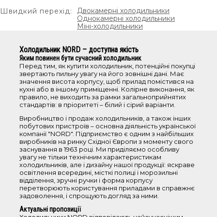
холодильники з нижньою морозильною
Двокамерні холодильники
Швидкий перехід:
камерою
Однокамерні холодильники
Міні-холодильники
холодильники з верхньою морозильною
камерою
барні холодильники
Холодильник NORD – доступна якість
Яким повинен бути сучасний холодильник
однокамерні холодильники
Перед тим, як купити холодильник, потенційні покупці
холодильники No Frost
звертають пильну увагу на його зовнішні дані. Має
значення висота корпусу, щоб прилад помістився на
кухні або в іншому приміщенні. Колірне виконання, як
Об'єм
правило, не виходить за рамки загальноприйнятих
стандартів: в пріоритеті – білий і сірий варіанти.
Виробництво і продаж холодильників, а також інших
<100 л
побутових пристроїв – основна діяльність української
101-200 л
компанії "NORD". Підприємство є одним з найбільших
виробників на ринку Східної Європи з моменту свого
201-250 л
заснування в 1963 році. Ми приділяємо особливу
251-350 л
увагу не тільки технічним характеристикам
холодильників, але і дизайну нашої продукції: яскраве
350-700 л
освітлення всередині, місткі полиці і морозильні
відділення, зручні ручки і форма корпусу
перетворюють користування приладами в справжнє
Висота
задоволення, і спрощують догляд за ними.
Актуальні пропозиції
0-85 см