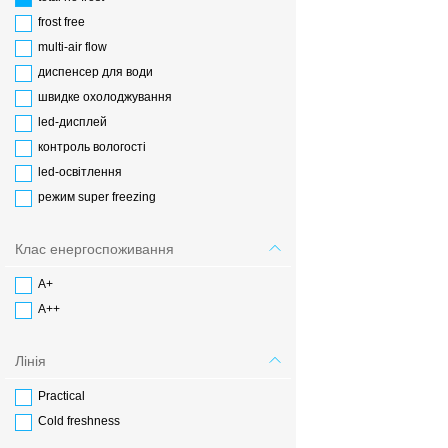
frost free
multi-air flow
диспенсер для води
швидке охолоджування
led-дисплей
контроль вологості
led-освітлення
режим super freezing
Клас енергоспоживання
А+
А++
Лінія
Practical
Cold freshness