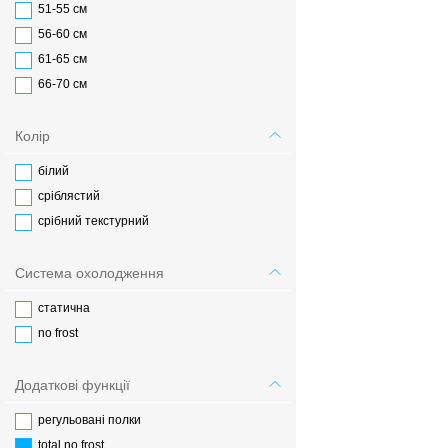
51-55 см
56-60 см
61-65 см
66-70 см
Колір
білий
сріблястий
срібний текстурний
Система охолодження
статична
no frost
Додаткові функції
регульовані полки
total no frost