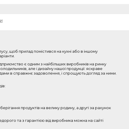
ки
пусу, щоб прилад помістився на кухні або в іншому
аріанти.
Підприємство є одним з найбільших виробників на ринку
лодильників, але і дизайну нашої продукції: яскраве
адами в справжнє задоволення, і спрощують догляд за ними.
ів:
ерігання продуктів на велику родину, а другі за рахунок
недорого та з гарантією від виробника можна на сайті