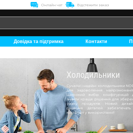
Онлайн чат
Відстежити заказ
Довідка та підтримка
Контакти
Холодильники
Сучасні і надійні холодильники N
для задоволення найрізноманіт
Широкий вибір конфігурацій 
знайти краще рішення для збереж
смаку продуктів. Новий дизай
рішення деталей забезпечать
комфорт у використанні!