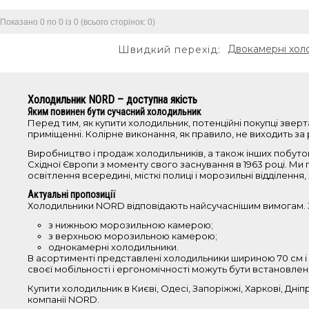
Показано 0 по 0 із 0 (всього сторінок: 0)
Двокамерні хол
Швидкий перехід:
Холодильник NORD – доступна якість
Яким повинен бути сучасний холодильник
Перед тим, як купити холодильник, потенційні покупці зверт
приміщенні. Колірне виконання, як правило, не виходить за р
Виробництво і продаж холодильників, а також інших побутов
Східної Європи з моменту свого заснування в 1963 році. Ми 
освітлення всередині, місткі полиці і морозильні відділен
Актуальні пропозиції
Холодильники NORD відповідають найсучаснішим вимогам. З
з нижньою морозильною камерою;
з верхньою морозильною камерою;
однокамерні холодильники.
В асортименті представлені холодильники шириною 70 см і б
своєї мобільності і ергономічності можуть бути встановлені у
Купити холодильник в Києві, Одесі, Запоріжжі, Харкові, Дні
компанії NORD.