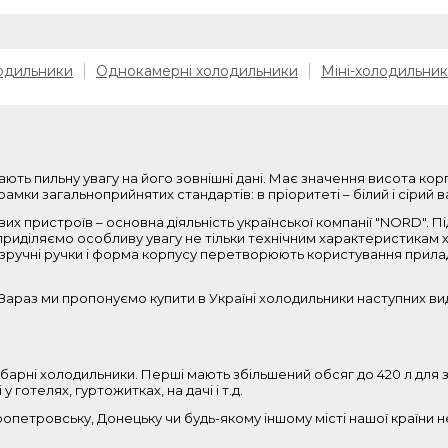
одильники
Однокамерні холодильники
Міні-холодильни
ають пильну увагу на його зовнішні дані. Має значення висота кор
амки загальноприйнятих стандартів: в пріоритеті – білий і сірий в
их пристроїв – основна діяльність української компанії "NORD". 
приділяємо особливу увагу не тільки технічним характеристикам хо
ня, зручні ручки і форма корпусу перетворюють користування прил
араз ми пропонуємо купити в Україні холодильники наступних вид
арні холодильники. Перші мають збільшений обсяг до 420 л для зб
 готелях, гуртожитках, на дачі і т.д.
пропетровську, Донецьку чи будь-якому іншому місті нашої країни 