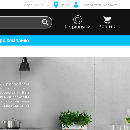
Українська
Київ
Особистий кабінет
Кошик
Порівняти
Про компанію
ORD, розроблені
ніших потреб.
дозволить Вам
ення свіжості і
н і практичні
 максимальний