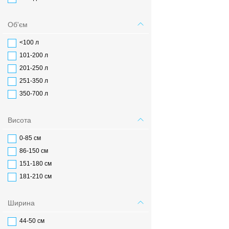
Об'єм
<100 л
101-200 л
201-250 л
251-350 л
350-700 л
Висота
0-85 см
86-150 см
151-180 см
181-210 см
Ширина
44-50 см