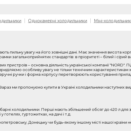
одильники
Однокамерні холодильники
Міні-холодильни
ають пильну увагу на його зовнішні дані. Має значення висота кор
амки загальноприйнятих стандартів: в пріоритеті – білий і сірий в
их пристроїв – основна діяльність української компанії "NORD". 
приділяємо особливу увагу не тільки технічним характеристикам хо
ня, зручні ручки і форма корпусу перетворюють користування прил
араз ми пропонуємо купити в Україні холодильники наступних вид
арні холодильники. Перші мають збільшений обсяг до 420 л для зб
 готелях, гуртожитках, на дачі і т.д.
пропетровську, Донецьку чи будь-якому іншому місті нашої країни 