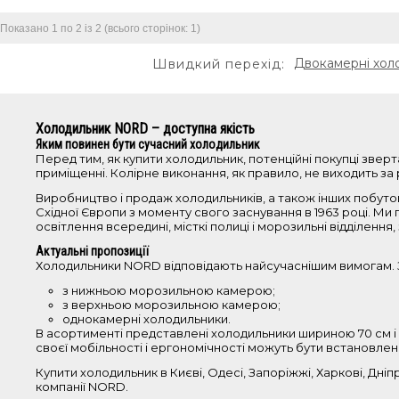
Показано 1 по 2 із 2 (всього сторінок: 1)
Двокамерні хол
Швидкий перехід:
Холодильник NORD – доступна якість
Яким повинен бути сучасний холодильник
Перед тим, як купити холодильник, потенційні покупці зверт
приміщенні. Колірне виконання, як правило, не виходить за р
Виробництво і продаж холодильників, а також інших побутов
Східної Європи з моменту свого заснування в 1963 році. Ми 
освітлення всередині, місткі полиці і морозильні відділен
Актуальні пропозиції
Холодильники NORD відповідають найсучаснішим вимогам. З
з нижньою морозильною камерою;
з верхньою морозильною камерою;
однокамерні холодильники.
В асортименті представлені холодильники шириною 70 см і б
своєї мобільності і ергономічності можуть бути встановлені у
Купити холодильник в Києві, Одесі, Запоріжжі, Харкові, Дні
компанії NORD.