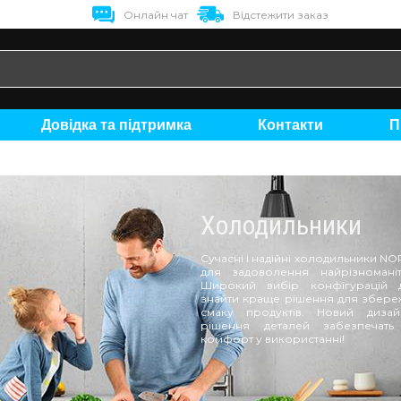
Онлайн чат
Відстежити заказ
Довідка та підтримка
Контакти
Холодильники
Сучасні і надійні холодильники N
для задоволення найрізноманіт
Широкий вибір конфігурацій 
знайти краще рішення для збереж
смаку продуктів. Новий дизай
рішення деталей забезпечать
комфорт у використанні!