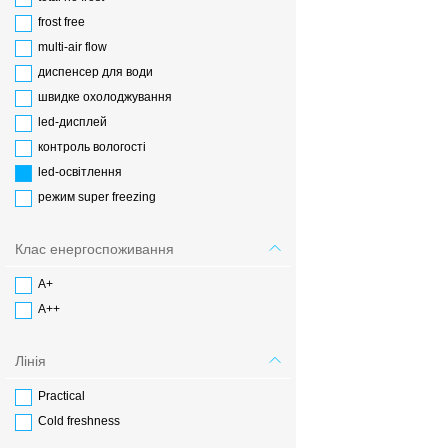
frost free
multi-air flow
диспенсер для води
швидке охолоджування
led-дисплей
контроль вологості
led-освітлення
режим super freezing
Клас енергоспоживання
А+
А++
Лінія
Practical
Cold freshness