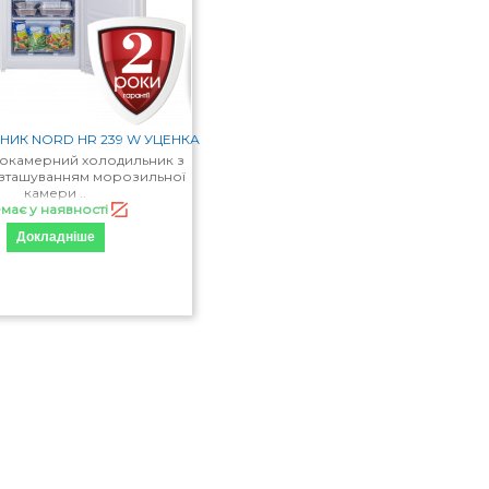
ИК NORD HR 239 W УЦЕНКА
вокамерний холодильник з
зташуванням морозильної
камери ..
має у наявності
Докладніше