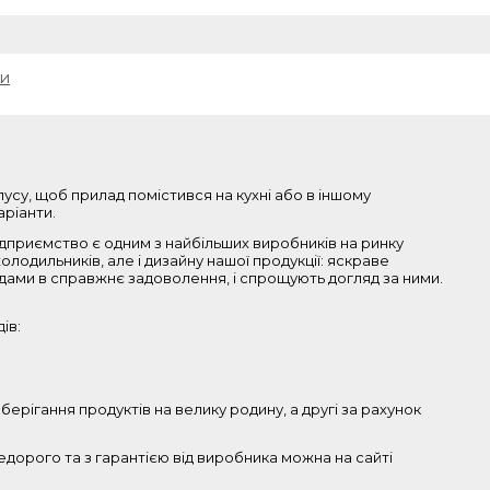
ки
пусу, щоб прилад помістився на кухні або в іншому
аріанти.
Підприємство є одним з найбільших виробників на ринку
лодильників, але і дизайну нашої продукції: яскраве
адами в справжнє задоволення, і спрощують догляд за ними.
ів:
ерігання продуктів на велику родину, а другі за рахунок
недорого та з гарантією від виробника можна на сайті