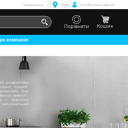
Українська
Київ
Особистий кабінет
Кошик
Порівняти
Про компанію
ORD, розроблені
ніших потреб.
дозволить Вам
ення свіжості і
н і практичні
 максимальний