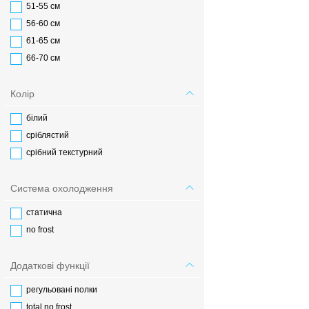
51-55 см
56-60 см
61-65 см
66-70 см
Колір
білий
сріблястий
срібний текстурний
Система охолодження
статична
no frost
Додаткові функції
регульовані полки
total no frost