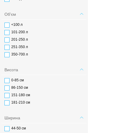
Об'єм
<100 л
101-200 л
201-250 л
251-350 л
350-700 л
Висота
0-85 см
86-150 см
151-180 см
181-210 см
Ширина
44-50 см