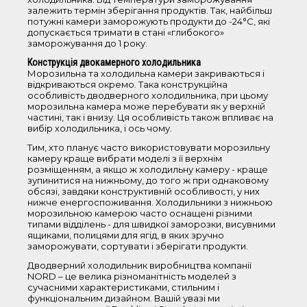
Компресори
залежить термін зберігання продуктів. Так, найбільш
потужні камери заморожують продукти до -24°С, які
допускається тримати в стані «глибокого»
заморожування до 1 року.
Аксесуари
Конструкція двокамерного холодильника
Морозильна та холодильна камери закриваються і
відкриваються окремо. Така конструкційна
Техніка зі знижкою
особливість дводверного холодильника, при цьому
морозильна камера може перебувати як у верхній
частині, так і внизу. Ця особливість також впливає на
вибір холодильника, і ось чому.
Архівні моделі
Тим, хто планує часто використовувати морозильну
камеру краще вибрати моделі з її верхнім
розміщенням, а якщо ж холодильну камеру - краще
зупинитися на нижньому, до того ж при однаковому
обсязі, завдяки конструктивній особливості, у них
нижче енергоспоживання. Холодильники з нижньою
морозильною камерою часто оснащені різними
типами відділень - для швидкої заморозки, висувними
ящиками, полицями для ягід, в яких зручно
заморожувати, сортувати і зберігати продукти.
Дводверний холодильник виробництва компанії
NORD – це велика різноманітність моделей з
сучасними характеристиками, стильним і
функціональним дизайном. Вашій увазі ми