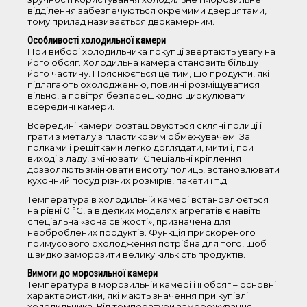
Клас енергоспоживання
відділення забезпечуються окремими дверцятами,
тому прилад називається двокамерним.
А+
Особливості холодильної камери
При виборі холодильника покупці звертають увагу на
А++
його обсяг. Холодильна камера становить більшу
його частину. Пояснюється це тим, що продукти, які
підлягають охолодженню, повинні розміщуватися
Лінія
вільно, а повітря безперешкодно циркулювати
всередині камери.
Practical
Всередині камери розташовуються скляні полиці і
грати з металу з пластиковим обмежувачем. За
Cold freshness
полками і решітками легко доглядати, мити і, при
виході з ладу, змінювати. Спеціальні кріплення
дозволяють змінювати висоту полиць, встановлювати
кухонний посуд різних розмірів, пакети і т.д.
Сбросить фильтр
Температура в холодильній камері встановлюється
на рівні 0 °С, а в деяких моделях агрегатів є навіть
спеціальна «зона свіжості», призначена для
Морозильні камери
необроблених продуктів. Функція прискореного
примусового охолодження потрібна для того, щоб
швидко заморозити велику кількість продуктів.
Морозильні скрині
Вимоги до морозильної камери
Температура в морозильній камері і її обсяг – основні
характеристики, які мають значення при купівлі
холодильника. Від температури заморожування