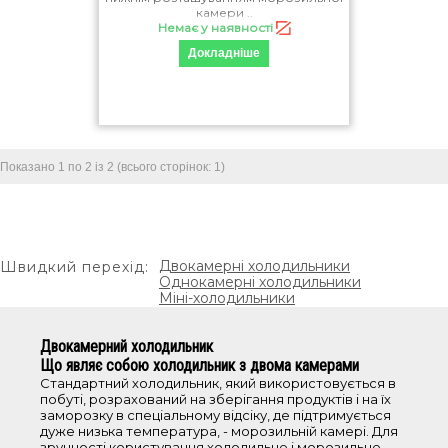
камери ..
Система охолодження
Немає у наявності
Докладніше
статична
no frost
Додаткові функції
Показано 1 по 2 із 2 (всього сторінок: 1)
регульовані полки
total no frost
frost free
multi-air flow
Двокамерні холодильники
Швидкий перехід:
Однокамерні холодильники
диспенсер для води
Міні-холодильники
швидке охолоджування
led-дисплей
Двокамерний холодильник
контроль вологості
Що являє собою холодильник з двома камерами
Стандартний холодильник, який використовується в
led-освітлення
побуті, розрахований на зберігання продуктів і на їх
режим super freezing
заморозку в спеціальному відсіку, де підтримується
дуже низька температура, - морозильній камері. Для
зручності користування холодильне і морозильне