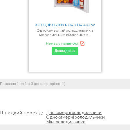
Клас енергоспоживання
А+
А++
ХОЛОДИЛЬНИК NORD HR 403 W
Однокамерний холодильник з
морозильним відділенням ..
Лінія
Немає у наявності
Докладніше
Practical
Cold freshness
Сбросить фильтр
Показано 1 по 3 із 3 (всього сторінок: 1)
Морозильні камери
Двокамерні холодильники
Швидкий перехід:
Морозильні скрині
Однокамерні холодильники
Міні-холодильники