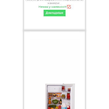
камери ..
Система охолодження
Немає у наявності
Докладніше
статична
no frost
Додаткові функції
регульовані полки
total no frost
frost free
multi-air flow
диспенсер для води
швидке охолоджування
led-дисплей
контроль вологості
led-освітлення
режим super freezing