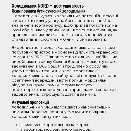
Компресори
Холодильник NORD – доступна якість
Яким повинен бути сучасний холодильник
Перед тим, як купити холодильник, потенційні покупці
звертають пильну увагу на його зовнішні дані. Має
Аксесуари
значення висота корпусу, щоб прилад помістився на
кухні або в іншому приміщенні. Колірне виконання, як
правило, не виходить за рамки загальноприйнятих
Техніка зі знижкою
стандартів: в пріоритеті – білий і сірий варіанти.
Виробництво і продаж холодильників, а також інших
побутових пристроїв – основна діяльність української
Архівні моделі
компанії "NORD". Підприємство є одним з найбільших
виробників на ринку Східної Європи з моменту свого
заснування в 1963 році. Ми приділяємо особливу
увагу не тільки технічним характеристикам
холодильників, але і дизайну нашої продукції: яскраве
освітлення всередині, місткі полиці і морозильні
відділення, зручні ручки і форма корпусу
перетворюють користування приладами в справжнє
задоволення, і спрощують догляд за ними.
Актуальні пропозиції
Холодильники NORD відповідають найсучаснішим
вимогам. Зараз ми пропонуємо купити в Україні
холодильники наступних видів:
з нижньою морозильною камерою;
з верхньою морозильною камерою;