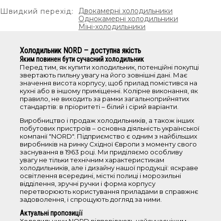
холодильники з нижньою морозильною
Двокамерні холодильники
Швидкий перехід:
камерою
Однокамерні холодильники
Міні-холодильники
холодильники з верхньою морозильною
камерою
барні холодильники
Холодильник NORD – доступна якість
Яким повинен бути сучасний холодильник
однокамерні холодильники
Перед тим, як купити холодильник, потенційні покупці
холодильники No Frost
звертають пильну увагу на його зовнішні дані. Має
значення висота корпусу, щоб прилад помістився на
кухні або в іншому приміщенні. Колірне виконання, як
Об'єм
правило, не виходить за рамки загальноприйнятих
стандартів: в пріоритеті – білий і сірий варіанти.
Виробництво і продаж холодильників, а також інших
<100 л
побутових пристроїв – основна діяльність української
101-200 л
компанії "NORD". Підприємство є одним з найбільших
виробників на ринку Східної Європи з моменту свого
201-250 л
заснування в 1963 році. Ми приділяємо особливу
251-350 л
увагу не тільки технічним характеристикам
холодильників, але і дизайну нашої продукції: яскраве
350-700 л
освітлення всередині, місткі полиці і морозильні
відділення, зручні ручки і форма корпусу
перетворюють користування приладами в справжнє
Висота
задоволення, і спрощують догляд за ними.
Актуальні пропозиції
0-85 см