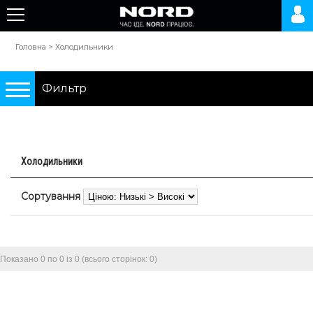
Головна
>
Холодильники
Фильтр
Подбор по параметрам
Холодильники
Холодильники
Сортування
0 грн.
10000 грн.
Показано 0 по 0 із 0 (всього сторінок: 0)
Тип
двокамерні холодильники