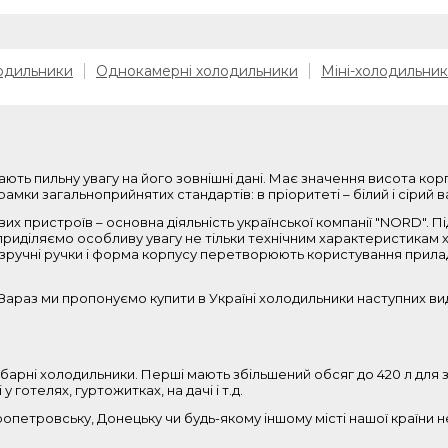
одильники
Однокамерні холодильники
Міні-холодильни
ають пильну увагу на його зовнішні дані. Має значення висота кор
амки загальноприйнятих стандартів: в пріоритеті – білий і сірий в
их пристроїв – основна діяльність української компанії "NORD". 
приділяємо особливу увагу не тільки технічним характеристикам хо
ня, зручні ручки і форма корпусу перетворюють користування прил
араз ми пропонуємо купити в Україні холодильники наступних вид
арні холодильники. Перші мають збільшений обсяг до 420 л для зб
 готелях, гуртожитках, на дачі і т.д.
пропетровську, Донецьку чи будь-якому іншому місті нашої країни 