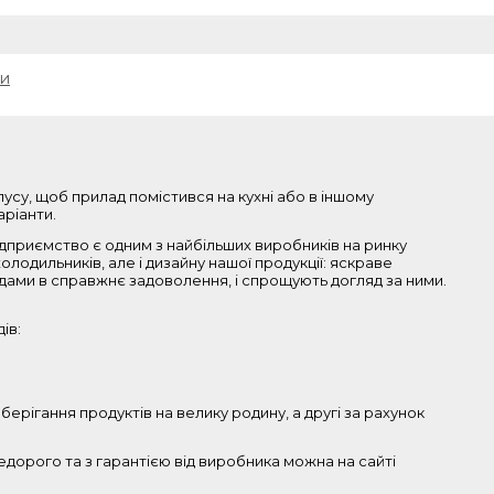
ки
пусу, щоб прилад помістився на кухні або в іншому
аріанти.
Підприємство є одним з найбільших виробників на ринку
лодильників, але і дизайну нашої продукції: яскраве
адами в справжнє задоволення, і спрощують догляд за ними.
ів:
ерігання продуктів на велику родину, а другі за рахунок
недорого та з гарантією від виробника можна на сайті