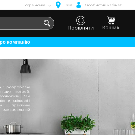
Українська
Київ
Особистий кабінет
Кошик
Порівняти
Про компанію
ORD, розроблені
ніших потреб.
дозволить Вам
ення свіжості і
н і практичні
 максимальний