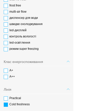
frost free
multi-air flow
диспенсер для води
швидке охолоджування
led-дисплей
контроль вологості
led-освітлення
режим super freezing
Клас енергоспоживання
А+
А++
Лінія
Practical
Cold freshness