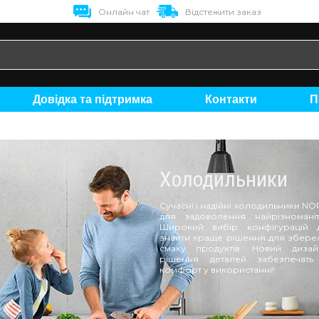
Онлайн чат
Відстежити заказ
Довідка та підтримка
Контакти
Холодильники
Сучасні і надійні холодильники N
для задоволення найрізноманіт
Широкий вибір конфігурацій 
знайти краще рішення для збереж
смаку продуктів. Новий дизай
рішення деталей забезпечать
комфорт у використанні!