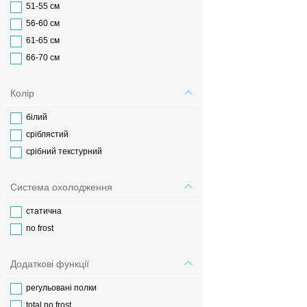
51-55 см
56-60 см
61-65 см
66-70 см
Колір
білий
сріблястий
срібний текстурний
Система охолодження
статична
no frost
Додаткові функції
регульовані полки
total no frost