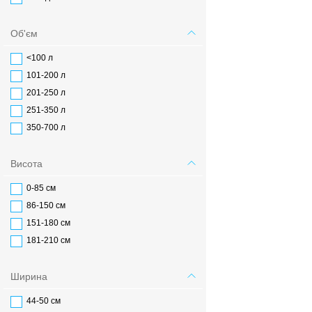
Об'єм
<100 л
101-200 л
201-250 л
251-350 л
350-700 л
Висота
0-85 см
86-150 см
151-180 см
181-210 см
Ширина
44-50 см