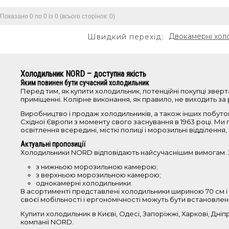
Показано 0 по 0 із 0 (всього сторінок: 0)
Двокамерні хол
Швидкий перехід:
Холодильник NORD – доступна якість
Яким повинен бути сучасний холодильник
Перед тим, як купити холодильник, потенційні покупці зверт
приміщенні. Колірне виконання, як правило, не виходить за р
Виробництво і продаж холодильників, а також інших побутов
Східної Європи з моменту свого заснування в 1963 році. Ми 
освітлення всередині, місткі полиці і морозильні відділен
Актуальні пропозиції
Холодильники NORD відповідають найсучаснішим вимогам. З
з нижньою морозильною камерою;
з верхньою морозильною камерою;
однокамерні холодильники.
В асортименті представлені холодильники шириною 70 см і б
своєї мобільності і ергономічності можуть бути встановлені у
Купити холодильник в Києві, Одесі, Запоріжжі, Харкові, Дні
компанії NORD.