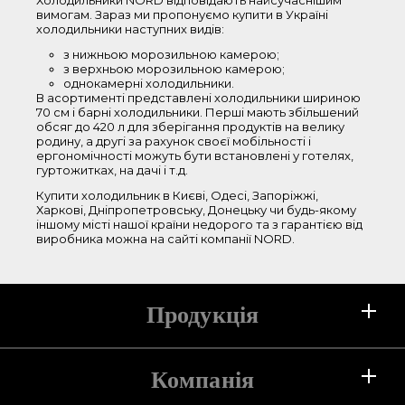
Холодильники NORD відповідають найсучаснішим
вимогам. Зараз ми пропонуємо купити в Україні
86-150 см
холодильники наступних видів:
151-180 см
з нижньою морозильною камерою;
181-210 см
з верхньою морозильною камерою;
однокамерні холодильники.
В асортименті представлені холодильники шириною
Ширина
70 см і барні холодильники. Перші мають збільшений
обсяг до 420 л для зберігання продуктів на велику
родину, а другі за рахунок своєї мобільності і
44-50 см
ергономічності можуть бути встановлені у готелях,
гуртожитках, на дачі і т.д.
51-55 см
56-60 см
Купити холодильник в Києві, Одесі, Запоріжжі,
Харкові, Дніпропетровську, Донецьку чи будь-якому
61-65 см
іншому місті нашої країни недорого та з гарантією від
виробника можна на сайті компанії NORD.
66-70 см
Колір
Продукція
білий
сріблястий
срібний текстурний
Холодильники
Компанія