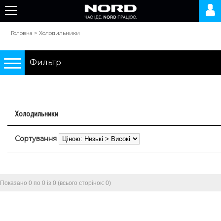
Головна
>
Холодильники
Фильтр
Подбор по параметрам
Холодильники
Холодильники
Сортування
0 грн.
10000 грн.
Показано 0 по 0 із 0 (всього сторінок: 0)
Тип
двокамерні холодильники