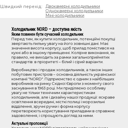
холодильники з нижньою морозильною
Двокамерні холодильники
Швидкий перехід:
камерою
Однокамерні холодильники
Міні-холодильники
холодильники з верхньою морозильною
камерою
барні холодильники
Холодильник NORD – доступна якість
Яким повинен бути сучасний холодильник
однокамерні холодильники
Перед тим, як купити холодильник, потенційні покупці
холодильники No Frost
звертають пильну увагу на його зовнішні дані. Має
значення висота корпусу, щоб прилад помістився на
кухні або в іншому приміщенні. Колірне виконання, як
Об'єм
правило, не виходить за рамки загальноприйнятих
стандартів: в пріоритеті – білий і сірий варіанти.
Виробництво і продаж холодильників, а також інших
<100 л
побутових пристроїв – основна діяльність української
101-200 л
компанії "NORD". Підприємство є одним з найбільших
виробників на ринку Східної Європи з моменту свого
201-250 л
заснування в 1963 році. Ми приділяємо особливу
251-350 л
увагу не тільки технічним характеристикам
холодильників, але і дизайну нашої продукції: яскраве
350-700 л
освітлення всередині, місткі полиці і морозильні
відділення, зручні ручки і форма корпусу
перетворюють користування приладами в справжнє
Висота
задоволення, і спрощують догляд за ними.
Актуальні пропозиції
0-85 см