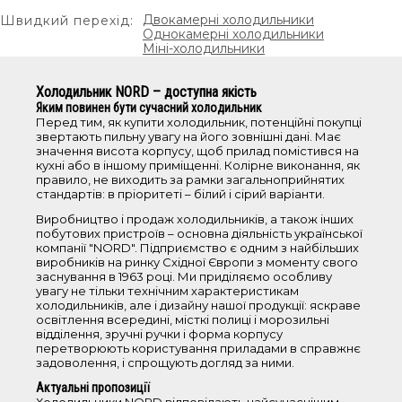
холодильники з нижньою морозильною
Двокамерні холодильники
Швидкий перехід:
камерою
Однокамерні холодильники
Міні-холодильники
холодильники з верхньою морозильною
камерою
барні холодильники
Холодильник NORD – доступна якість
Яким повинен бути сучасний холодильник
однокамерні холодильники
Перед тим, як купити холодильник, потенційні покупці
холодильники No Frost
звертають пильну увагу на його зовнішні дані. Має
значення висота корпусу, щоб прилад помістився на
кухні або в іншому приміщенні. Колірне виконання, як
Об'єм
правило, не виходить за рамки загальноприйнятих
стандартів: в пріоритеті – білий і сірий варіанти.
Виробництво і продаж холодильників, а також інших
<100 л
побутових пристроїв – основна діяльність української
101-200 л
компанії "NORD". Підприємство є одним з найбільших
виробників на ринку Східної Європи з моменту свого
201-250 л
заснування в 1963 році. Ми приділяємо особливу
251-350 л
увагу не тільки технічним характеристикам
холодильників, але і дизайну нашої продукції: яскраве
350-700 л
освітлення всередині, місткі полиці і морозильні
відділення, зручні ручки і форма корпусу
перетворюють користування приладами в справжнє
Висота
задоволення, і спрощують догляд за ними.
Актуальні пропозиції
0-85 см