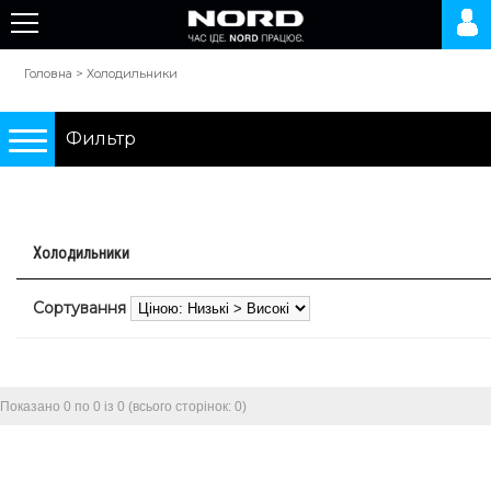
Головна
>
Холодильники
Фильтр
Подбор по параметрам
Холодильники
Холодильники
Сортування
0 грн.
10000 грн.
Показано 0 по 0 із 0 (всього сторінок: 0)
Тип
двокамерні холодильники