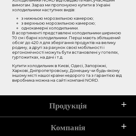
Холодильники NORD відповідають найсучаснішим
вимогам. Зараз ми пропонуємо купити в Україні
86-150 см
холодильники наступних видів:
151-180 см
з нижньою морозильною камерою;
181-210 см
з верхньою морозильною камерою;
однокамерні холодильники.
В асортименті представлені холодильники шириною
Ширина
70 см і барні холодильники. Перші мають збільшений
обсяг до 420 л для зберігання продуктів на велику
родину, а другі за рахунок своєї мобільності і
44-50 см
ергономічності можуть бути встановлені у готелях,
гуртожитках, на дачі і т.д.
51-55 см
56-60 см
Купити холодильник в Києві, Одесі, Запоріжжі,
Харкові, Дніпропетровську, Донецьку чи будь-якому
61-65 см
іншому місті нашої країни недорого та з гарантією від
виробника можна на сайті компанії NORD.
66-70 см
Колір
Продукція
білий
сріблястий
срібний текстурний
Холодильники
Компанія