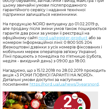
обслуговування, запчастини і виїзд майстра. При
цьому звичайні умови післяпродажного
гарантійного сервісу і надання технічної
підтримки залишаться незмінними.
На продукцію NORD випущену до 01.02.2019 р,
але продану після зміни умов також поширюється
гарантія два роки за умови її реєстрації на
офіційному сайті
nord.ua/register-product
або за
номером Інформаційної лінії: 0 800 505 204
(безкоштовні дзвінки з усіх номерів фіксованих і
мобільних мереж операторів зв'язку України).
Лінії працюють з понеділка по п'ятницю (субота,
неділя - вихідний день) з 09:00 до 18:00.
Нагадуємо, що з 15.12.2018 по 28.02.2019 проходить
акція «3 РОКИ ПОВНОЇ ГАРАНТІЇ НА NORD!».
Детальні умови доступні за наступним
посиланням
https://nord.ua/ua/news/3yearsnord
.