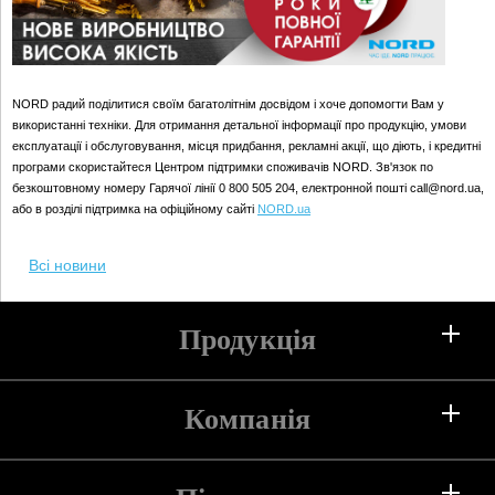
NORD радий поділитися своїм багатолітнім досвідом і хоче допомогти Вам у
використанні техніки. Для отримання детальної інформації про продукцію, умови
експлуатації і обслуговування, місця придбання, рекламні акції, що діють, і кредитні
програми скористайтеся Центром підтримки споживачів NORD. Зв'язок по
безкоштовному номеру Гарячої лінії 0 800 505 204, електронной пошті call@nord.ua,
або в розділі підтримка на офіційному сайті
NORD.ua
Всі новини
Продукція
Холодильники
Компанія
Морозильні камери
Про компанію