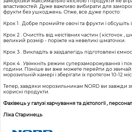
заморозки максимально якісною і продукти не втра
властивостей. Дуже важливо вибирати для заморожув
фрукти без ушкоджень. Отже, все дуже просто:
Крок 1 . Добре промийте овочі та фрукти і обсушіть ї
Крок 2 . Очистіть від неїстівних частин ( кісточок , шк
великий розмір - поріжте на невеликі шматочки.
Крок 3 . Викладіть в заздалегідь підготовлені ємнос
Крок 4 . Увімкніть режим суперзаморожування і пом
години. Пізніше ви вже можете перейти до звичай
морозильній камері і зберігати їх протягом 10-12 міс
Тепер, завдяки морозильникам NORD ви завжди змо
корисні продукти.
Фахівець у галузі харчування та дієтології , персон
Ліка Старинець