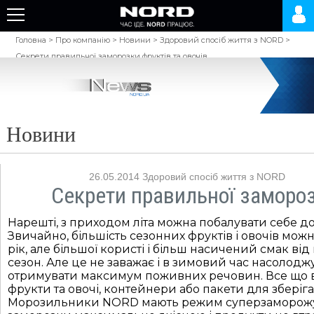
Головна
>
Про компанію
>
Новини
>
Здоровий спосіб життя з NORD
>
Секрети правильної заморозки фруктів та овочів
Новини
26.05.2014
Здоровий спосіб життя з NORD
Секрети правильної замороз
Нарешті, з приходом літа можна побалувати себе д
Звичайно, більшість сезонних фруктів і овочів мож
рік, але більшої користі і більш насичений смак ві
сезон. Але це не заважає і в зимовий час насолодж
отримувати максимум поживних речовин. Все що вам
фрукти та овочі, контейнери або пакети для зберіг
Морозильники NORD мають режим суперзаморожув